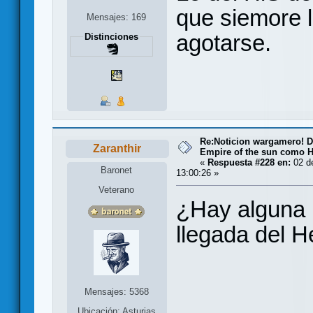
que siemore 
Mensajes: 169
agotarse.
Distinciones
Re:Noticion wargamero! De
Zaranthir
Empire of the sun como H
«
Respuesta #228 en:
02 de
Baronet
13:00:26 »
Veterano
¿Hay alguna 
llegada del H
Mensajes: 5368
Ubicación: Asturias