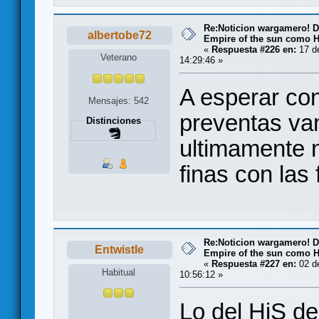
Re:Noticion wargamero! De
albertobe72
Empire of the sun como H
«
Respuesta #226 en:
17 d
Veterano
14:29:46 »
A esperar con
Mensajes: 542
preventas va
Distinciones
ultimamente n
finas con las
Re:Noticion wargamero! De
Entwistle
Empire of the sun como H
«
Respuesta #227 en:
02 de
Habitual
10:56:12 »
Lo del HiS de