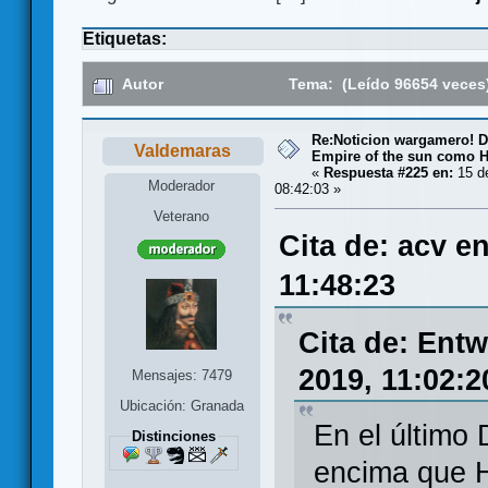
Etiquetas:
Autor
Tema: (Leído 96654 veces
Re:Noticion wargamero! De
Valdemaras
Empire of the sun como H
«
Respuesta #225 en:
15 d
Moderador
08:42:03 »
Veterano
Cita de: acv e
11:48:23
Cita de: Ent
2019, 11:02:2
Mensajes: 7479
Ubicación: Granada
En el último
Distinciones
encima que H