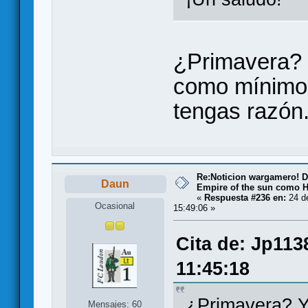
¿Primavera? 
como mínimo h
tengas razón
Re:Noticion wargamero! De
Daun
Empire of the sun como H
«
Respuesta #236 en:
24 de
Ocasional
15:49:06 »
Cita de: Jp113
11:45:18
¿Primavera? Y
Mensajes: 60