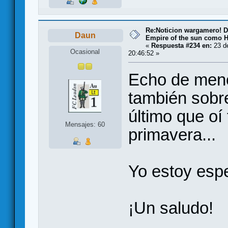
Re:Noticion wargamero! De
Daun
Empire of the sun como H
«
Respuesta #234 en:
23 de
Ocasional
20:46:52 »
Echo de meno
también sobr
último que oí 
Mensajes: 60
primavera...
Yo estoy esp
¡Un saludo!