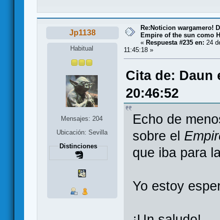
Re:Noticion wargamero! De
Jp1138
Empire of the sun como H
«
Respuesta #235 en:
24 de
Habitual
11:45:18 »
Cita de: Daun 
20:46:52
Echo de menos
Mensajes: 204
sobre el
Empir
Ubicación: Sevilla
Distinciones
que iba para l
Yo estoy espe
¡Un saludo!