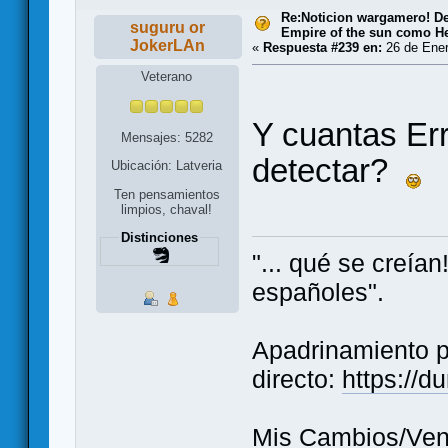
Re:Noticion wargamero! Dev
suguru or
Empire of the sun como He
JokerLAn
«
Respuesta #239 en:
26 de Ener
Veterano
Y cuantas Er
Mensajes: 5282
detectar?
Ubicación: Latveria
Ten pensamientos
limpios, chaval!
Distinciones
"... qué se creía
españoles".
Apadrinamiento 
directo:
https://
Mis Cambios/Ven