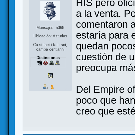
HIS pero ofic
a la venta. 
comentaron a
Mensajes: 5368
estaría para 
Ubicación: Asturias
quedan pocos
Cu si faci i fatti soi,
campa cent'anni
cuestión de 
Distinciones
preocupa más
Del Empire of
poco que han 
creo que esté