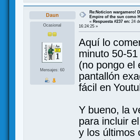
Re:Noticion wargamero! De
Daun
Empire of the sun como H
«
Respuesta #237 en:
24 de
Ocasional
16:24:25 »
Aquí lo comen
minuto 50-51
(no pongo el
Mensajes: 60
pantallón ex
fácil en Youtu
Y bueno, la v
para incluir e
y los últimos