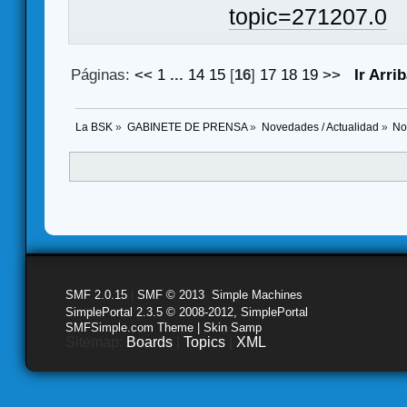
topic=271207.0
Páginas:
<<
1
...
14
15
[
16
]
17
18
19
>>
Ir Arri
La BSK
»
GABINETE DE PRENSA
»
Novedades / Actualidad
»
No
SMF 2.0.15
|
SMF © 2013
,
Simple Machines
SimplePortal 2.3.5 © 2008-2012, SimplePortal
SMFSimple.com Theme | Skin Samp
Sitemap:
Boards
|
Topics
|
XML