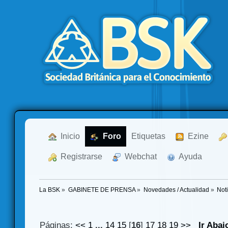
  Inicio
  Foro
Etiquetas
  Ezine
  Registrarse
  Webchat
  Ayuda
La BSK
»
GABINETE DE PRENSA
»
Novedades / Actualidad
»
Not
Páginas:
<<
1
...
14
15
[
16
]
17
18
19
>>
Ir Abaj