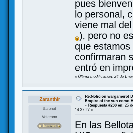
pues bienven
lo personal, 
viene mal del
), pero no e
que estamos d
confirmaran 
entró en imp
«
Última modificación: 24 de Ene
Re:Noticion wargamero! De
Zaranthir
Empire of the sun como H
«
Respuesta #238 en:
25 de
Baronet
14:37:27 »
Veterano
En las Bellot