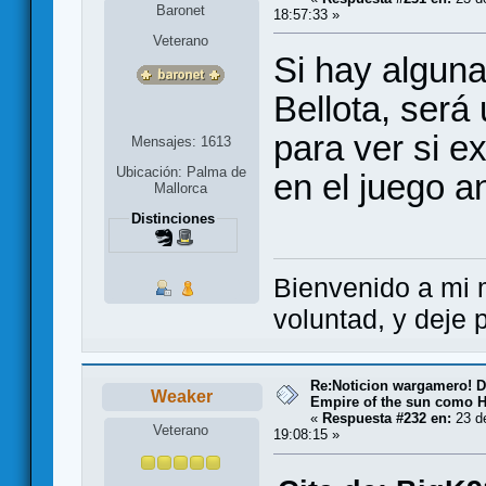
Baronet
18:57:33 »
Veterano
Si hay alguna
Bellota, ser
para ver si e
Mensajes: 1613
Ubicación: Palma de
en el juego a
Mallorca
Distinciones
Bienvenido a mi m
voluntad, y deje p
Re:Noticion wargamero! De
Weaker
Empire of the sun como H
«
Respuesta #232 en:
23 de
Veterano
19:08:15 »