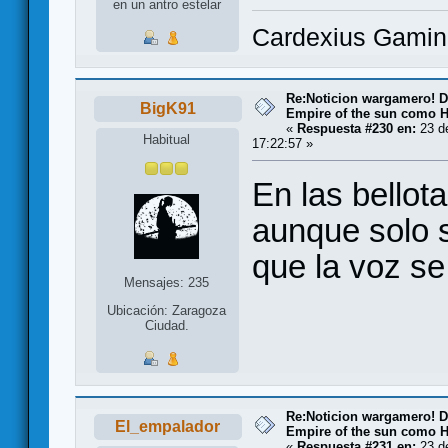
en un antro estelar
Cardexius Gaming
Re:Noticion wargamero! De
BigK91
Empire of the sun como H
«
Respuesta #230 en:
23 de
Habitual
17:22:57 »
En las bellot
aunque solo 
que la voz se
Mensajes: 235
Ubicación: Zaragoza
Ciudad.
Re:Noticion wargamero! De
El_empalador
Empire of the sun como H
«
Respuesta #231 en:
23 de