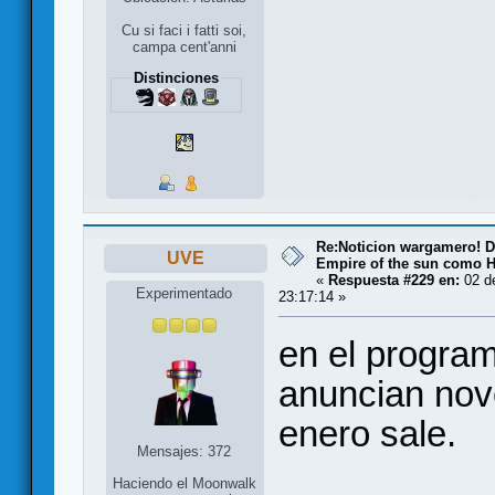
Cu si faci i fatti soi,
campa cent'anni
Distinciones
Re:Noticion wargamero! De
UVE
Empire of the sun como H
«
Respuesta #229 en:
02 de
Experimentado
23:17:14 »
en el program
anuncian nov
enero sale.
Mensajes: 372
Haciendo el Moonwalk