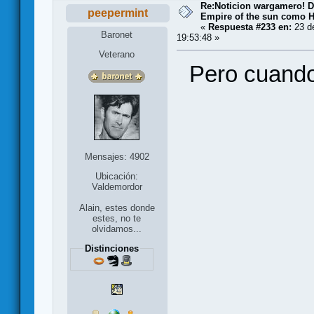
Re:Noticion wargamero! De
peepermint
Empire of the sun como H
«
Respuesta #233 en:
23 de
Baronet
19:53:48 »
Veterano
Pero cuando 
Mensajes: 4902
Ubicación:
Valdemordor
Alain, estes donde
estes, no te
olvidamos...
Distinciones