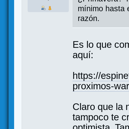
mínimo hasta e
razón.
Es lo que co
aquí:
https://espi
proximos-wa
Claro que la 
tampoco te c
optimista. Ta