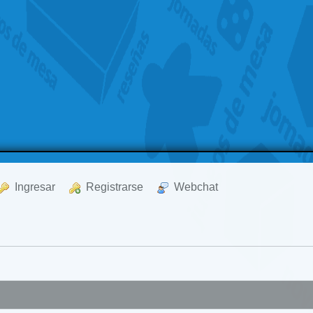
  Ingresar
  Registrarse
  Webchat