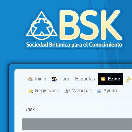
  Inicio
  Foro
Etiquetas
  Ezine
  Registrarse
  Webchat
  Ayuda
La BSK