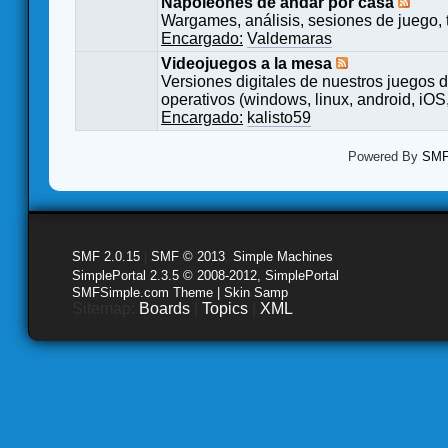
Napoleones de andar por casa
Wargames, análisis, sesiones de juego, 
Encargado:
Valdemaras
Videojuegos a la mesa
Versiones digitales de nuestros juegos d
operativos (windows, linux, android, iOS,
Encargado:
kalisto59
Powered By
SMF 
SMF 2.0.15
|
SMF © 2013
,
Simple Machines
SimplePortal 2.3.5 © 2008-2012, SimplePortal
SMFSimple.com Theme | Skin Samp
Sitemap:
Boards
|
Topics
|
XML