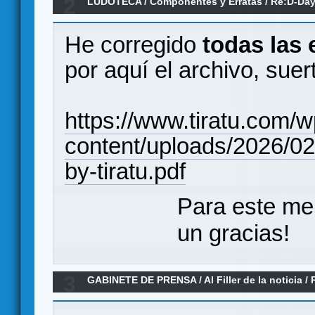
2
LUDOTECA
/
Componentes y Erratas
/
Re:D-Day
(Erratas)
He corregido
todas las 
por aquí el archivo, suer
https://www.tiratu.com/w
content/uploads/2026/0
by-tiratu.pdf
Para este me
un gracias!
3
GABINETE DE PRENSA
/
Al Filler de la noticia
/
2025)