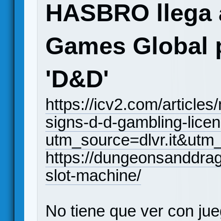
HASBRO llega 
Games Global p
'D&D'
https://icv2.com/article
signs-d-d-gambling-lice
utm_source=dlvr.it&ut
https://dungeonsanddra
slot-machine/
No tiene que ver con jue