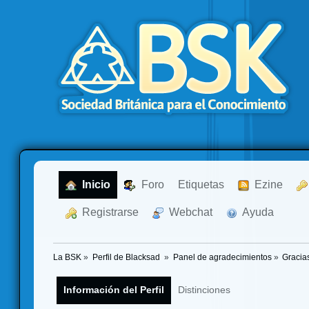
  Inicio
  Foro
Etiquetas
  Ezine
  Registrarse
  Webchat
  Ayuda
La BSK
»
Perfil de Blacksad 
»
Panel de agradecimientos
»
Gracia
Información del Perfil
Distinciones