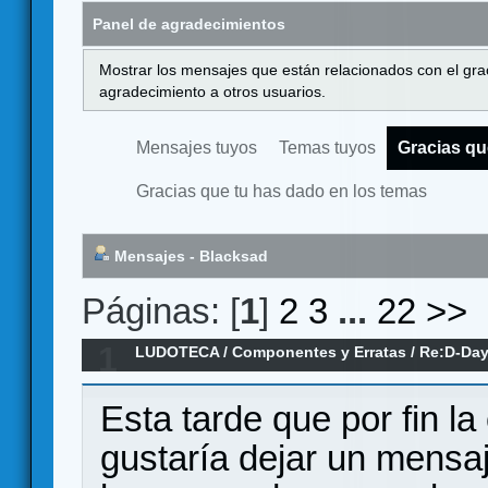
Panel de agradecimientos
Mostrar los mensajes que están relacionados con el gra
agradecimiento a otros usuarios.
Mensajes tuyos
Temas tuyos
Gracias qu
Gracias que tu has dado en los temas
Mensajes - Blacksad
Páginas: [
1
]
2
3
...
22
>>
1
LUDOTECA
/
Componentes y Erratas
/
Re:D-Day
(Erratas)
Esta tarde que por fin l
gustaría dejar un mensa