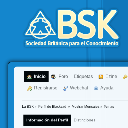
  Inicio
  Foro
Etiquetas
  Ezine
  Registrarse
  Webchat
  Ayuda
La BSK
»
Perfil de Blacksad 
»
Mostrar Mensajes
»
Temas
Información del Perfil
Distinciones