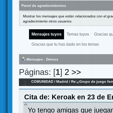
Panel de agradecimientos
Mostrar los mensajes que están relacionados con el gra
agradecimiento otros usuarios.
Mensajes tuyos
Temas tuyos
Gracias q
Gracias que tu has dado en los temas
Mensajes - Deinos
Páginas: [
1
]
2
>>
1
COMUNIDAD
/
Madrid
/
Re:¿Grupo de juego fe
Cita de: Keroak en 23 de E
Yo tengo amigas que juega