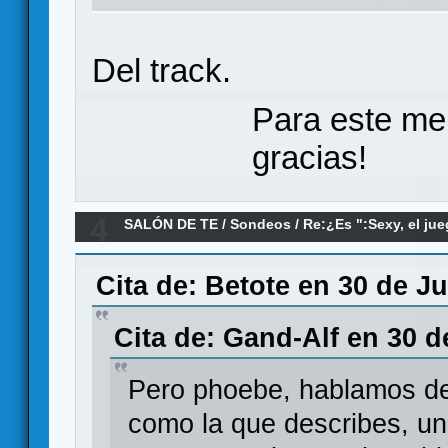
Del track.
Para este me
gracias!
4
SALÓN DE TE
/
Sondeos
/
Re:¿Es ":Sexy, el jue
sexista?
Cita de: Betote en 30 de J
Cita de: Gand-Alf en 30 d
Pero phoebe, hablamos de
como la que describes, un