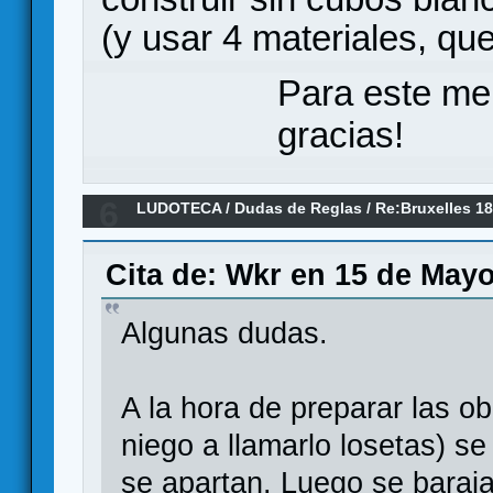
(y usar 4 materiales, q
Para este me
gracias!
6
LUDOTECA
/
Dudas de Reglas
/
Re:Bruxelles 1
Cita de: Wkr en 15 de Mayo
Algunas dudas.
A la hora de preparar las obr
niego a llamarlo losetas) s
se apartan. Luego se baraja