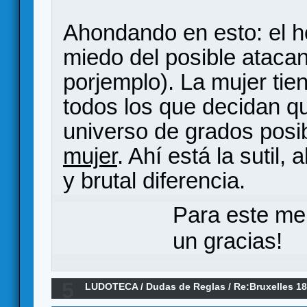
Ahondando en esto: el h
miedo del posible atacan
porjemplo). La mujer ti
todos los que decidan q
universo de grados posi
mujer
. Ahí está la suti
y brutal diferencia.
Para este me
un gracias!
5
LUDOTECA
/
Dudas de Reglas
/
Re:Bruxelles 1