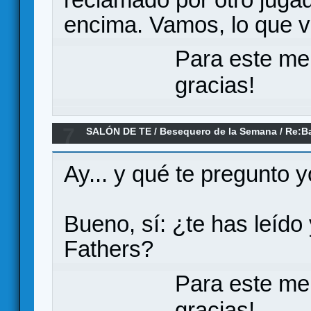
encima. Vamos, lo que v
Para este me
gracias!
7
SALÓN DE TE
/
Besequero de la Semana
/
Re:Ba
calamar
Ay... y qué te pregunto
Bueno, sí: ¿te has leído
Fathers?
Para este me
gracias!