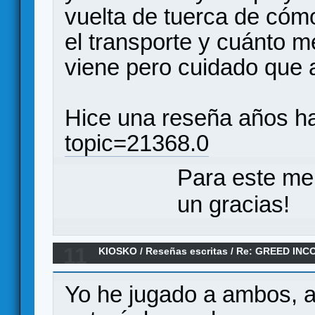
vuelta de tuerca de cóm
el transporte y cuánto m
viene pero cuidado que 
Hice una reseña años ha
topic=21368.0
Para este me
un gracias!
11
KIOSKO
/
Reseñas escritas
/
Re: GREED INC
DE NUEVA RUMASA (Reseña)
Yo he jugado a ambos, a