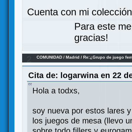
Cuenta con mi colecció
Para este me
gracias!
2
COMUNIDAD
/
Madrid
/
Re:¿Grupo de juego fe
Cita de: logarwina en 22 d
Hola a todxs,
soy nueva por estos lares y
los juegos de mesa (llevo 
sobre todo fillers y euroga