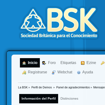
  Inicio
  Foro
Etiquetas
  Ezine
  Registrarse
  Webchat
  Ayuda
La BSK
»
Perfil de Deinos 
»
Panel de agradecimientos
»
Mensajes
Información del Perfil
Distinciones