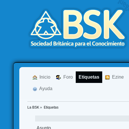
  Inicio
  Foro
Etiquetas
  Ezine
  Ayuda
La BSK
»
Etiquetas
Asunto