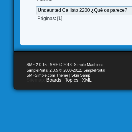
Undaunted Callisto 2200 ¿Qué os parece?
Páginas: [
1
]
SMF 2.0.15
|
SMF © 2013
,
Simple Machines
SimplePortal 2.3.5 © 2008-2012, SimplePortal
SMFSimple.com Theme | Skin Samp
Sitemap:
Boards
|
Topics
|
XML