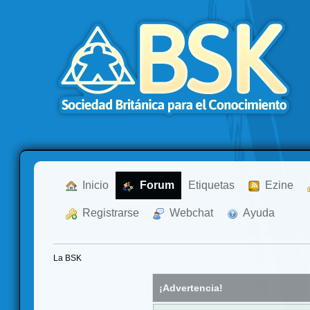
  Inicio
  Forum
Etiquetas
  Ezine
  Registrarse
  Webchat
  Ayuda
La BSK
¡Advertencia!