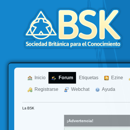
  Inicio
  Forum
Etiquetas
  Ezine
  Registrarse
  Webchat
  Ayuda
La BSK
¡Advertencia!