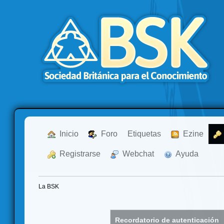
  Inicio
  Foro
Etiquetas
  Ezine
  Registrarse
  Webchat
  Ayuda
La BSK
Recordatorio de autenticación