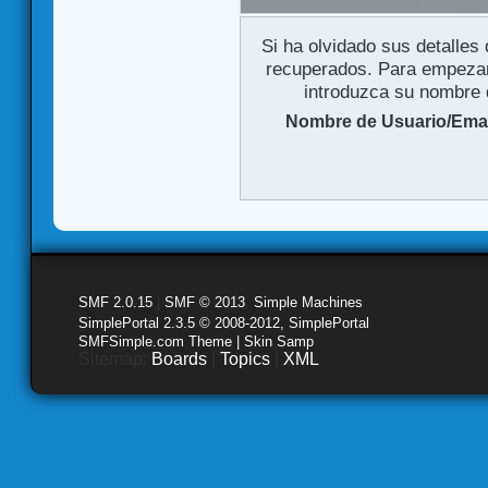
Si ha olvidado sus detalles
recuperados. Para empezar 
introduzca su nombre d
Nombre de Usuario/Emai
SMF 2.0.15
|
SMF © 2013
,
Simple Machines
SimplePortal 2.3.5 © 2008-2012, SimplePortal
SMFSimple.com Theme | Skin Samp
Sitemap:
Boards
|
Topics
|
XML