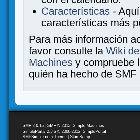
Características
- Aquí
características más 
Para más información a
favor consulte la
Wiki d
Machines
y compruebe 
quién ha hecho de SMF l
SMF 2.0.15
|
SMF © 2013
,
Simple Machines
SimplePortal 2.3.5 © 2008-2012, SimplePortal
SMFSimple.com Theme | Skin Samp