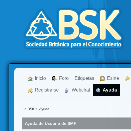
  Inicio
  Foro
Etiquetas
  Ezine
  Registrarse
  Webchat
  Ayuda
La BSK
»
Ayuda
Ayuda de Usuario de SMF