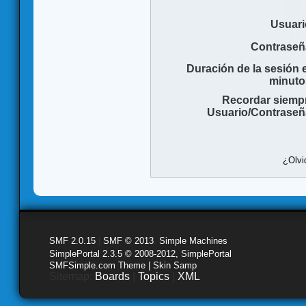
Usuari
Contraseñ
Duración de la sesión 
minuto
Recordar siemp
Usuario/Contraseñ
¿Olvi
SMF 2.0.15
|
SMF © 2013
,
Simple Machines
SimplePortal 2.3.5 © 2008-2012, SimplePortal
SMFSimple.com Theme | Skin Samp
Sitemap:
Boards
|
Topics
|
XML