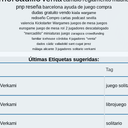
pnp
reseña
barcelona
ayuda de juego
compra
dudas
gratuito
vendo
kiala
wargame
rediseño
Compro
cartas
podcast
sevilla
valencia
Kickstarter
Wargames
juegos de mesa
juegos
eurogame
juego de mesa
rol
2 jugadores
descatalogado
"mercadillo"
miniaturas
juego
zaragoza
crowdfunding
familiar
icehouse
córdoba
4 jugadores
"venta"
dados
cádiz
valladolid
sant cugat
jerez
málaga
alicante
3 jugadores
solitario
verkami
Últimas Etiquetas sugeridas:
Tag
n Verkami
juego solit
n Verkami
librojuego
n Verkami
solitario