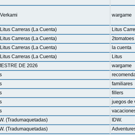
n Verkami
wargame
Litus Carreras (La Cuenta)
Litus Carr
Litus Carreras (La Cuenta)
2tomatoes
Litus Carreras (La Cuenta)
la cuenta
Litus Carreras (La Cuenta)
Litus
ESTRE DE 2026
wargame
s
recomenda
s
familiares
s
fillers
s
juegos de 
s
vacacione
DW. (Tradumaquetadas)
IDW.
DW. (Tradumaquetadas)
Adventure