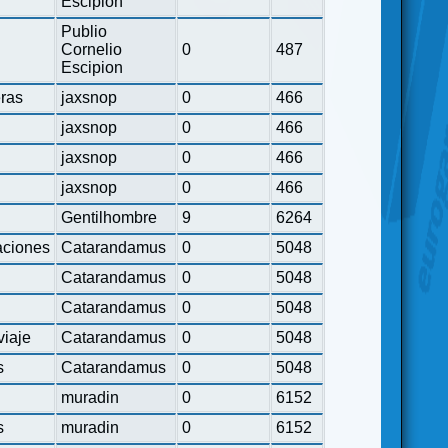
Escipion
Publio
Cornelio
0
487
Escipion
eras
jaxsnop
0
466
jaxsnop
0
466
jaxsnop
0
466
jaxsnop
0
466
Gentilhombre
9
6264
ciones
Catarandamus
0
5048
Catarandamus
0
5048
Catarandamus
0
5048
viaje
Catarandamus
0
5048
s
Catarandamus
0
5048
muradin
0
6152
s
muradin
0
6152