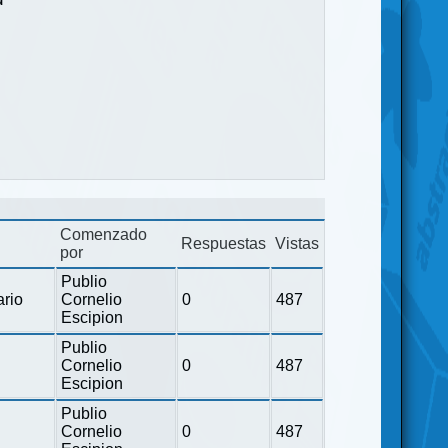
Comenzado
Respuestas
Vistas
por
Publio
ario
Cornelio
0
487
Escipion
Publio
Cornelio
0
487
Escipion
Publio
Cornelio
0
487