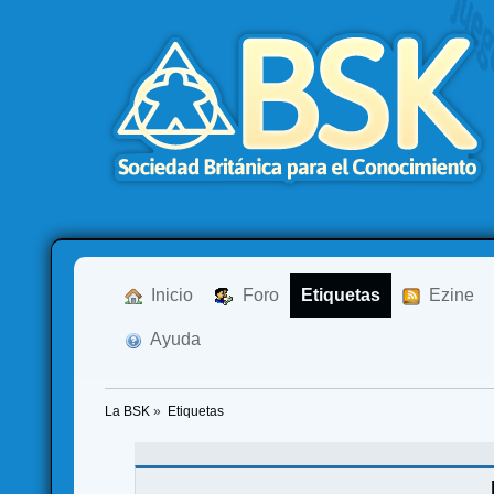
  Inicio
  Foro
Etiquetas
  Ezine
  Ayuda
La BSK
»
Etiquetas