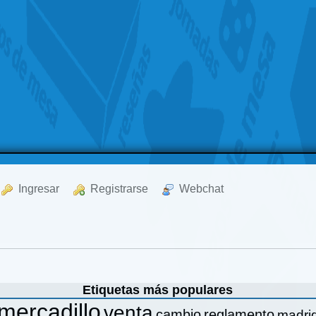
  Ingresar
  Registrarse
  Webchat
Etiquetas más populares
mercadillo
venta
cambio
reglamento
madri