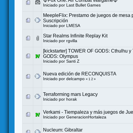
🦊Fox One: Air Combat Wargame🦊
Iniciado por
Last Bullet Games
MeepleFlix: Prestamo de juegos de mesa 
Suscripción
Iniciado por
LMESA
Star Realms Infinite Replay Kit
Iniciado por
rgvilla
[kickstarter] TOWER OF GODS: Cthulhu
GODS: Olympus
Iniciado por
Santi Z
Nueva edición de RECONQUISTA
Iniciado por
delcampo
«
1
2
»
Terraforming mars Legacy
Iniciado por
horak
Verkami - Tiempaleza y más juegos de Ju
Iniciado por
GeneracionHortaleza
Nucleum: Gibraltar