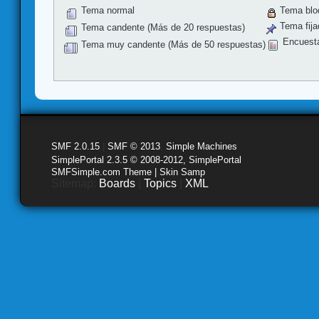
Tema normal
Tema blo
Tema fija
Tema candente (Más de 20 respuestas)
Encuest
Tema muy candente (Más de 50 respuestas)
SMF 2.0.15
|
SMF © 2013
,
Simple Machines
SimplePortal 2.3.5 © 2008-2012, SimplePortal
SMFSimple.com Theme | Skin Samp
Sitemap:
Boards
|
Topics
|
XML