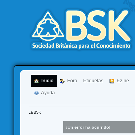
  Inicio
  Foro
Etiquetas
  Ezine
  Ayuda
La BSK
¡Un error ha ocurrido!