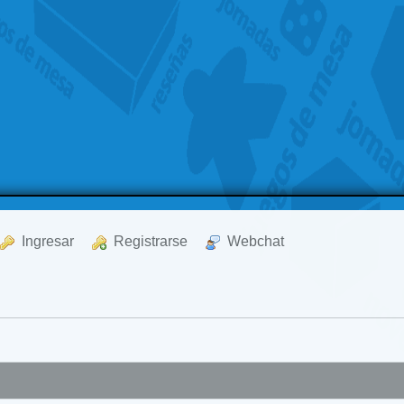
  Ingresar
  Registrarse
  Webchat