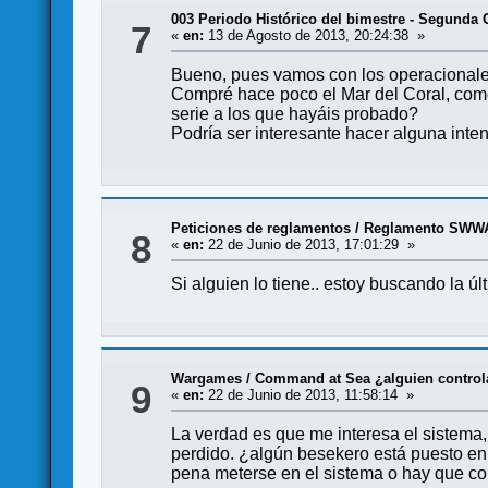
003 Periodo Histórico del bimestre - Segunda G
7
«
en:
13 de Agosto de 2013, 20:24:38 »
Bueno, pues vamos con los operacional
Compré hace poco el Mar del Coral, como
serie a los que hayáis probado?
Podría ser interesante hacer alguna int
Peticiones de reglamentos
/
Reglamento SWW
8
«
en:
22 de Junio de 2013, 17:01:29 »
Si alguien lo tiene.. estoy buscando la úl
Wargames
/
Command at Sea ¿alguien control
9
«
en:
22 de Junio de 2013, 11:58:14 »
La verdad es que me interesa el sistema, 
perdido. ¿algún besekero está puesto en 
pena meterse en el sistema o hay que com