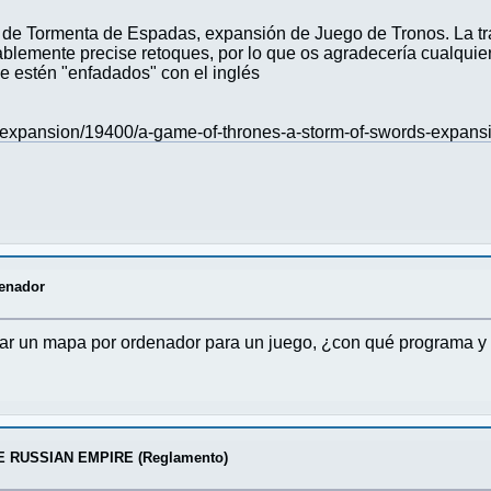
ón de Tormenta de Espadas, expansión de Juego de Tronos. La 
ablemente precise retoques, por lo que os agradecería cualquier
e estén "enfadados" con el inglés
xpansion/19400/a-game-of-thrones-a-storm-of-swords-expans
enador
ñar un mapa por ordenador para un juego, ¿con qué programa y
E RUSSIAN EMPIRE (Reglamento)