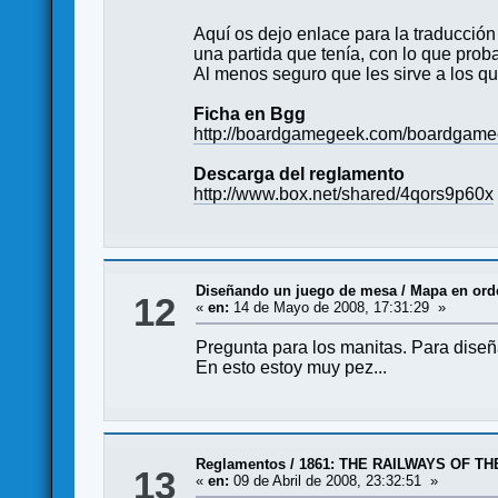
Aquí os dejo enlace para la traducci
una partida que tenía, con lo que prob
Al menos seguro que les sirve a los qu
Ficha en Bgg
http://boardgamegeek.com/boardgamee
Descarga del reglamento
http://www.box.net/shared/4qors9p60x
Diseñando un juego de mesa
/
Mapa en ord
12
«
en:
14 de Mayo de 2008, 17:31:29 »
Pregunta para los manitas. Para dise
En esto estoy muy pez...
Reglamentos
/
1861: THE RAILWAYS OF TH
13
«
en:
09 de Abril de 2008, 23:32:51 »