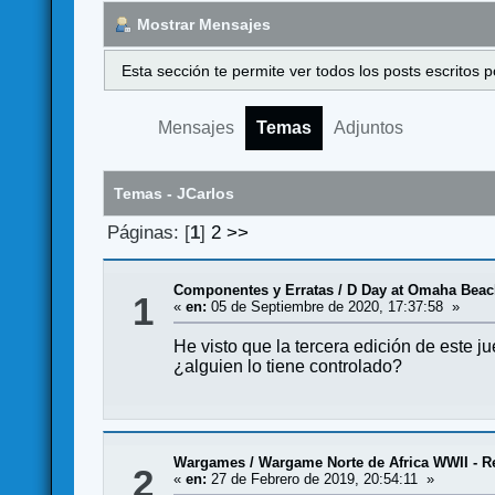
Mostrar Mensajes
Esta sección te permite ver todos los posts escritos
Mensajes
Temas
Adjuntos
Temas - JCarlos
Páginas: [
1
]
2
>>
Componentes y Erratas
/
D Day at Omaha Beach
1
«
en:
05 de Septiembre de 2020, 17:37:58 »
He visto que la tercera edición de este j
¿alguien lo tiene controlado?
Wargames
/
Wargame Norte de Africa WWII - 
2
«
en:
27 de Febrero de 2019, 20:54:11 »