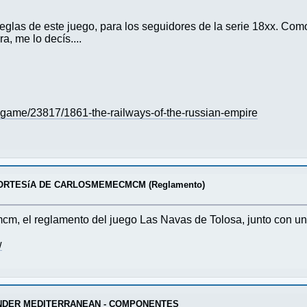
reglas de este juego, para los seguidores de la serie 18xx. Com
a, me lo decís....
ame/23817/1861-the-railways-of-the-russian-empire
CORTESíA DE CARLOSMEMECMCM (Reglamento)
, el reglamento del juego Las Navas de Tolosa, junto con unas
w
DER MEDITERRANEAN - COMPONENTES