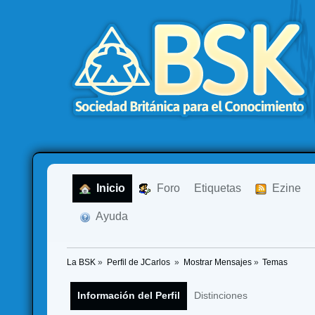
  Inicio
  Foro
Etiquetas
  Ezine
  Ayuda
La BSK
»
Perfil de JCarlos 
»
Mostrar Mensajes
»
Temas
Información del Perfil
Distinciones