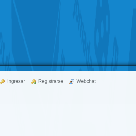
  Ingresar
  Registrarse
  Webchat