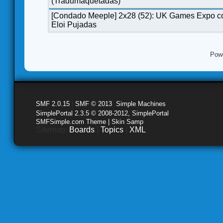
(Tradumaquetadas)
[Condado Meeple] 2x28 (52): UK Games Expo c
Eloi Pujadas
Pow
SMF 2.0.15
|
SMF © 2013
,
Simple Machines
SimplePortal 2.3.5 © 2008-2012, SimplePortal
SMFSimple.com Theme | Skin Samp
Sitemap:
Boards
|
Topics
|
XML