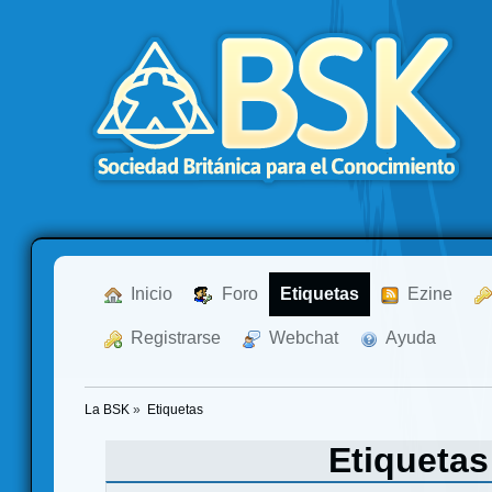
  Inicio
  Foro
Etiquetas
  Ezine
  Registrarse
  Webchat
  Ayuda
La BSK
»
Etiquetas
Etiqueta