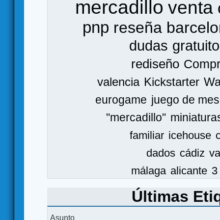
mercadillo
venta
pnp
reseña
barcel
dudas
gratuito
rediseño
Comp
valencia
Kickstarter
Wa
eurogame
juego de mes
"mercadillo"
miniatura
familiar
icehouse
dados
cádiz
va
málaga
alicante
3
Últimas Eti
Asunto