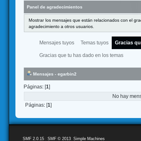
Panel de agradecimientos
Mostrar los mensajes que están relacionados con el gra
agradecimiento a otros usuarios.
Mensajes tuyos
Temas tuyos
Gracias qu
Gracias que tu has dado en los temas
Mensajes - egarbin2
Páginas: [
1
]
No hay mensa
Páginas: [
1
]
SMF 2.0.15
|
SMF © 2013
,
Simple Machines