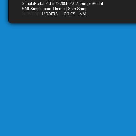
SimplePortal 2.3.5 © 2008-2012, SimplePortal
SMFSimple.com Theme | Skin Samp
Sitemap:
Boards
|
Topics
|
XML