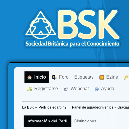
  Inicio
  Foro
Etiquetas
  Ezine
  Registrarse
  Webchat
  Ayuda
La BSK
»
Perfil de egarbin2 
»
Panel de agradecimientos
»
Gracia
Información del Perfil
Distinciones