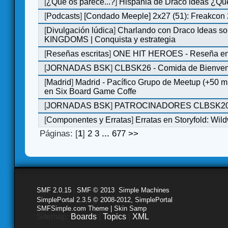
[
¿Qué os parece...?
]
Hispania de Draco ideas ¿Qu
[
Podcasts
]
[Condado Meeple] 2x27 (51): Freakcon
[
Divulgación lúdica
]
Charlando con Draco Ideas s
KINGDOMS | Conquista y estrategia
[
Reseñas escritas
]
ONE HIT HEROES - Reseña en 
[
JORNADAS BSK
]
CLBSK26 - Comida de Bienve
[
Madrid
]
Madrid - Pacífico Grupo de Meetup (+50 
en Six Board Game Coffe
[
JORNADAS BSK
]
PATROCINADORES CLBSK2
[
Componentes y Erratas
]
Erratas en Storyfold: Wi
Páginas: [
1
]
2
3
...
677
>>
SMF 2.0.15
|
SMF © 2013
,
Simple Machines
SimplePortal 2.3.5 © 2008-2012, SimplePortal
SMFSimple.com Theme | Skin Samp
Sitemap:
Boards
|
Topics
|
XML