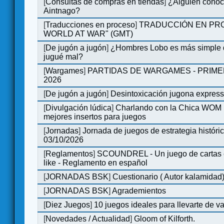
[
Consultas de compras en tiendas
]
¿Alguien conoce
Aintnago?
[
Traducciones en proceso
]
TRADUCCIÓN EN PRO
WORLD AT WAR" (GMT)
[
De jugón a jugón
]
¿Hombres Lobo es más simple q
jugué mal?
[
Wargames
]
PARTIDAS DE WARGAMES - PRIM
2026
[
De jugón a jugón
]
Desintoxicación jugona expres
[
Divulgación lúdica
]
Charlando con la Chica WOM | 
mejores insertos para juegos
[
Jornadas
]
Jornada de juegos de estrategia históri
03/10/2026
[
Reglamentos
]
SCOUNDREL - Un juego de cartas en
like - Reglamento en español
[
JORNADAS BSK
]
Cuestionario ( Autor kalamidad
[
JORNADAS BSK
]
Agrademientos
[
Diez Juegos
]
10 juegos ideales para llevarte de 
[
Novedades / Actualidad
]
Gloom of Kilforth.