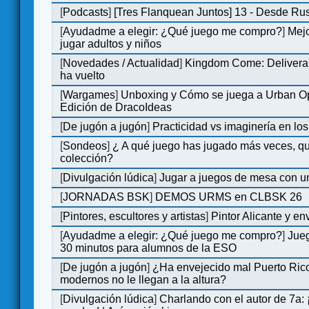
[
Podcasts
]
[Tres Flanquean Juntos] 13 - Desde Ru
[
Ayudadme a elegir: ¿Qué juego me compro?
]
Mejo
jugar adultos y niños
[
Novedades / Actualidad
]
Kingdom Come: Deliveran
ha vuelto
[
Wargames
]
Unboxing y Cómo se juega a Urban Op
Edición de DracoIdeas
[
De jugón a jugón
]
Practicidad vs imaginería en lo
[
Sondeos
]
¿ A qué juego has jugado más veces, qu
colección?
[
Divulgación lúdica
]
Jugar a juegos de mesa con u
[
JORNADAS BSK
]
DEMOS URMS en CLBSK 26
[
Pintores, escultores y artistas
]
Pintor Alicante y en
[
Ayudadme a elegir: ¿Qué juego me compro?
]
Jue
30 minutos para alumnos de la ESO
[
De jugón a jugón
]
¿Ha envejecido mal Puerto Rico
modernos no le llegan a la altura?
[
Divulgación lúdica
]
Charlando con el autor de 7a: