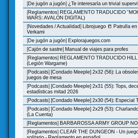
[
De jugón a jugón
]
¿Te interesaría un trivial super
[
Reglamentos
]
REGLAMENTO TRADUCIDO "MOH
WARS: AVALON DIGITAL)
[
Novedades / Actualidad
]
Librojuego 📒 Patrulla en
Verkami
[
De jugón a jugón
]
Explorajuegos.com
[
Cajón de sastre
]
Manual de viajes para profes
[
Reglamentos
]
REGLAMENTO TRADUCIDO HILL
(Legión Wargame)
[
Podcasts
]
[Condado Meeple] 2x32 (56): La obsole
juegos de mesa
[
Podcasts
]
[Condado Meeple] 2x31 (55): Tops, dec
estadísticas mitad 2026
[
Podcasts
]
[Condado Meeple] 2x30 (54): Especial
[
Podcasts
]
[Condado Meeple] 2x29 (53): Charlando
(La Cuenta)
[
Reglamentos
]
BARBAROSSA ARMY GROUP NO
[
Reglamentos
]
CLEAR THE DUNGEON - Un juego 
solitario - Reglamento en español