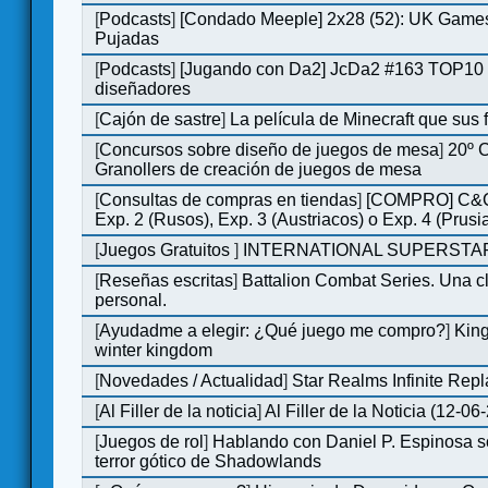
[
Podcasts
]
[Condado Meeple] 2x28 (52): UK Games
Pujadas
[
Podcasts
]
[Jugando con Da2] JcDa2 #163 TOP10 
diseñadores
[
Cajón de sastre
]
La película de Minecraft que sus 
[
Concursos sobre diseño de juegos de mesa
]
20º 
Granollers de creación de juegos de mesa
[
Consultas de compras en tiendas
]
[COMPRO] C&C
Exp. 2 (Rusos), Exp. 3 (Austriacos) o Exp. 4 (Prusi
[
Juegos Gratuitos
]
INTERNATIONAL SUPERSTAR
[
Reseñas escritas
]
Battalion Combat Series. Una cl
personal.
[
Ayudadme a elegir: ¿Qué juego me compro?
]
King
winter kingdom
[
Novedades / Actualidad
]
Star Realms Infinite Repl
[
Al Filler de la noticia
]
Al Filler de la Noticia (12-06
[
Juegos de rol
]
Hablando con Daniel P. Espinosa s
terror gótico de Shadowlands