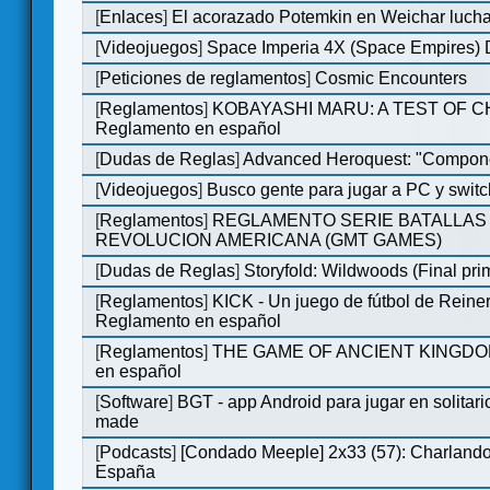
[
Enlaces
]
El acorazado Potemkin en Weichar lucha
[
Videojuegos
]
Space Imperia 4X (Space Empires) D
[
Peticiones de reglamentos
]
Cosmic Encounters
[
Reglamentos
]
KOBAYASHI MARU: A TEST OF 
Reglamento en español
[
Dudas de Reglas
]
Advanced Heroquest: "Compone
[
Videojuegos
]
Busco gente para jugar a PC y switc
[
Reglamentos
]
REGLAMENTO SERIE BATALLAS 
REVOLUCION AMERICANA (GMT GAMES)
[
Dudas de Reglas
]
Storyfold: Wildwoods (Final prim
[
Reglamentos
]
KICK - Un juego de fútbol de Reiner
Reglamento en español
[
Reglamentos
]
THE GAME OF ANCIENT KINGDOM
en español
[
Software
]
BGT - app Android para jugar en solitari
made
[
Podcasts
]
[Condado Meeple] 2x33 (57): Charlan
España