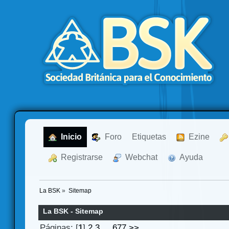
  Inicio
  Foro
Etiquetas
  Ezine
  Registrarse
  Webchat
  Ayuda
La BSK
»
Sitemap
La BSK - Sitemap
Páginas: [
1
]
2
3
...
677
>>