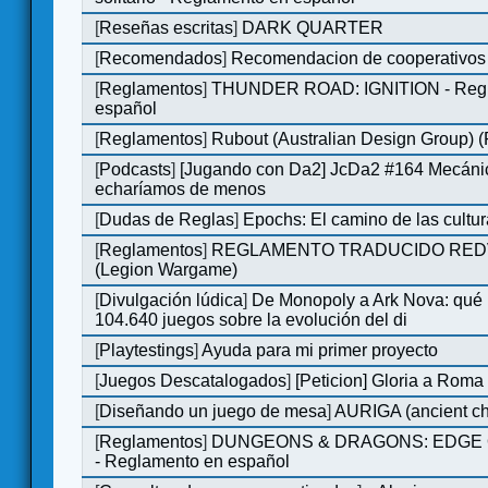
[
Reseñas escritas
]
DARK QUARTER
[
Recomendados
]
Recomendacion de cooperativos 
[
Reglamentos
]
THUNDER ROAD: IGNITION - Regl
español
[
Reglamentos
]
Rubout (Australian Design Group) 
[
Podcasts
]
[Jugando con Da2] JcDa2 #164 Mecáni
echaríamos de menos
[
Dudas de Reglas
]
Epochs: El camino de las cultu
[
Reglamentos
]
REGLAMENTO TRADUCIDO RED
(Legion Wargame)
[
Divulgación lúdica
]
De Monopoly a Ark Nova: qué
104.640 juegos sobre la evolución del di
[
Playtestings
]
Ayuda para mi primer proyecto
[
Juegos Descatalogados
]
[Peticion] Gloria a Roma
[
Diseñando un juego de mesa
]
AURIGA (ancient cha
[
Reglamentos
]
DUNGEONS & DRAGONS: EDGE 
- Reglamento en español