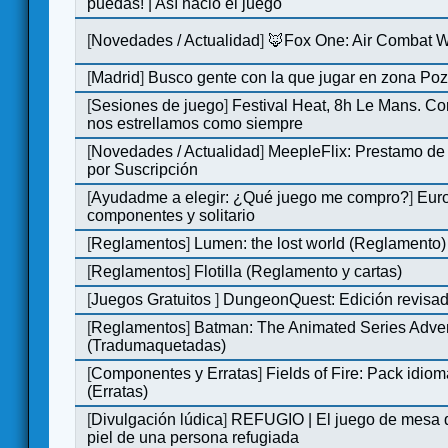
puedas! | Así nació el juego
[
Novedades / Actualidad
]
🦊Fox One: Air Combat 
[
Madrid
]
Busco gente con la que jugar en zona Po
[
Sesiones de juego
]
Festival Heat, 8h Le Mans. C
nos estrellamos como siempre
[
Novedades / Actualidad
]
MeepleFlix: Prestamo de
por Suscripción
[
Ayudadme a elegir: ¿Qué juego me compro?
]
Eur
componentes y solitario
[
Reglamentos
]
Lumen: the lost world (Reglamento)
[
Reglamentos
]
Flotilla (Reglamento y cartas)
[
Juegos Gratuitos
]
DungeonQuest: Edición revisad
[
Reglamentos
]
Batman: The Animated Series Adve
(Tradumaquetadas)
[
Componentes y Erratas
]
Fields of Fire: Pack id
(Erratas)
[
Divulgación lúdica
]
REFUGIO | El juego de mesa q
piel de una persona refugiada