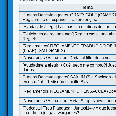
Tema
[
Juegos Descatalogados
]
CRAZY GOLF (GAMES Ma
Reglamento en español - Tablero original
[
Ayudas de Juego
]
Last bastion medidas de comp
[
Peticiones de reglamentos
]
Reglas castellano aho
Regrets
[
Reglamentos
]
REGLAMENTO TRADUCIDO DE 
(BoAR) (GMT GAMES)
[
Novedades / Actualidad
]
Duda: al filler de la notici
[
Ayudadme a elegir: ¿Qué juego me compro?
]
Jueg
dados
[
Juegos Descatalogados
]
SAXUM (Sid Sackson - 
en español - Rediseño sencillo ByN
[
Reglamentos
]
REGLAMENTO PENSACOLA (BoA
[
Novedades / Actualidad
]
Metal Slug - Nuevo jueg
[
Podcasts
]
[Tres Flanquean Juntos]14-¿A qué jue
cuando no juega a wargames?