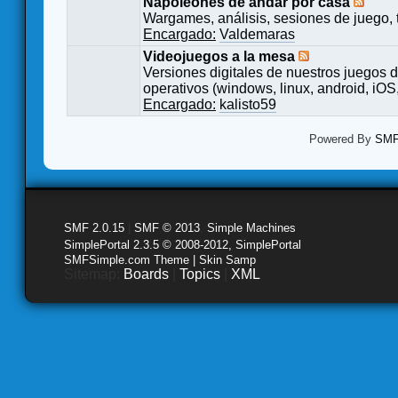
Napoleones de andar por casa
Wargames, análisis, sesiones de juego, 
Encargado:
Valdemaras
Videojuegos a la mesa
Versiones digitales de nuestros juegos d
operativos (windows, linux, android, iOS,
Encargado:
kalisto59
Powered By
SMF 
SMF 2.0.15
|
SMF © 2013
,
Simple Machines
SimplePortal 2.3.5 © 2008-2012, SimplePortal
SMFSimple.com Theme | Skin Samp
Sitemap:
Boards
|
Topics
|
XML