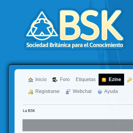
  Inicio
  Foro
Etiquetas
  Ezine
  Registrarse
  Webchat
  Ayuda
La BSK