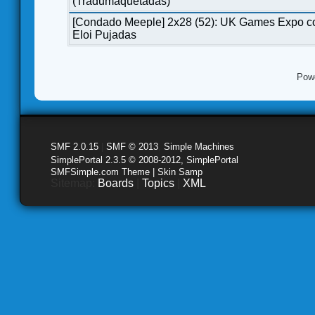
(Tradumaquetadas)
[Condado Meeple] 2x28 (52): UK Games Expo c
Eloi Pujadas
Pow
SMF 2.0.15
|
SMF © 2013
,
Simple Machines
SimplePortal 2.3.5 © 2008-2012, SimplePortal
SMFSimple.com Theme | Skin Samp
Sitemap:
Boards
|
Topics
|
XML