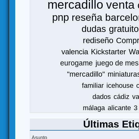
mercadillo
venta
pnp
reseña
barcel
dudas
gratuito
rediseño
Comp
valencia
Kickstarter
Wa
eurogame
juego de mes
"mercadillo"
miniatura
familiar
icehouse
dados
cádiz
va
málaga
alicante
3
Últimas Eti
Asunto