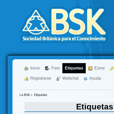
  Inicio
  Foro
Etiquetas
  Ezine
  Registrarse
  Webchat
  Ayuda
La BSK
»
Etiquetas
Etiqueta