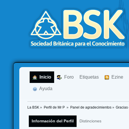
  Inicio
  Foro
Etiquetas
  Ezine
  Ayuda
La BSK
»
Perfil de Mr P 
»
Panel de agradecimientos
»
Gracias
Información del Perfil
Distinciones