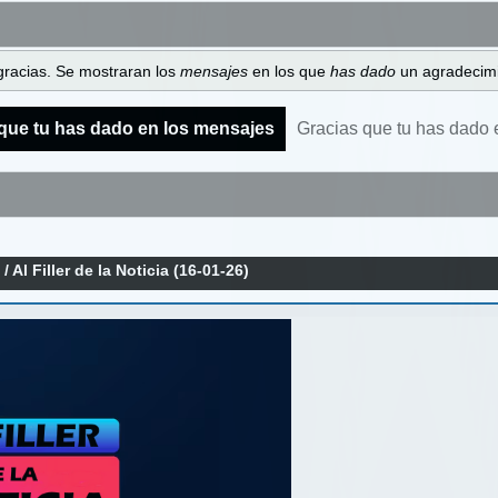
gracias. Se mostraran los
mensajes
en los que
has dado
un agradecimi
que tu has dado en los mensajes
Gracias que tu has dado 
a
/
Al Filler de la Noticia (16-01-26)