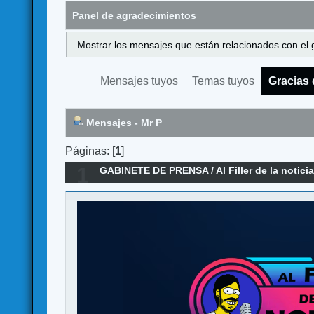
Panel de agradecimientos
Mostrar los mensajes que están relacionados con el 
Mensajes tuyos
Temas tuyos
Gracias 
Mensajes - Mr P
Páginas: [
1
]
1
GABINETE DE PRENSA
/
Al Filler de la notici