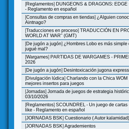
[
Reglamentos
]
DUNGEONS & DRAGONS: EDGE 
- Reglamento en español
[
Consultas de compras en tiendas
]
¿Alguien conoce
Aintnago?
[
Traducciones en proceso
]
TRADUCCIÓN EN PRO
WORLD AT WAR" (GMT)
[
De jugón a jugón
]
¿Hombres Lobo es más simple q
jugué mal?
[
Wargames
]
PARTIDAS DE WARGAMES - PRIM
2026
[
De jugón a jugón
]
Desintoxicación jugona expres
[
Divulgación lúdica
]
Charlando con la Chica WOM | 
mejores insertos para juegos
[
Jornadas
]
Jornada de juegos de estrategia históri
03/10/2026
[
Reglamentos
]
SCOUNDREL - Un juego de cartas en
like - Reglamento en español
[
JORNADAS BSK
]
Cuestionario ( Autor kalamidad
[
JORNADAS BSK
]
Agrademientos