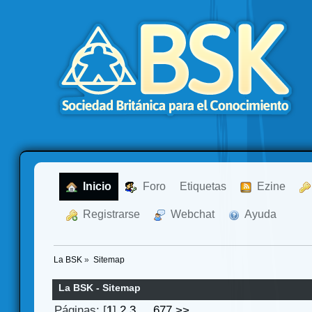
  Inicio
  Foro
Etiquetas
  Ezine
  Registrarse
  Webchat
  Ayuda
La BSK
»
Sitemap
La BSK - Sitemap
Páginas: [
1
]
2
3
...
677
>>