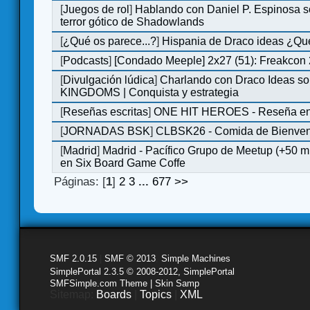
[
Juegos de rol
]
Hablando con Daniel P. Espinosa s
terror gótico de Shadowlands
[
¿Qué os parece...?
]
Hispania de Draco ideas ¿Qu
[
Podcasts
]
[Condado Meeple] 2x27 (51): Freakcon
[
Divulgación lúdica
]
Charlando con Draco Ideas s
KINGDOMS | Conquista y estrategia
[
Reseñas escritas
]
ONE HIT HEROES - Reseña en 
[
JORNADAS BSK
]
CLBSK26 - Comida de Bienve
[
Madrid
]
Madrid - Pacífico Grupo de Meetup (+50 
en Six Board Game Coffe
Páginas: [
1
]
2
3
...
677
>>
SMF 2.0.15
|
SMF © 2013
,
Simple Machines
SimplePortal 2.3.5 © 2008-2012, SimplePortal
SMFSimple.com Theme | Skin Samp
Sitemap:
Boards
|
Topics
|
XML