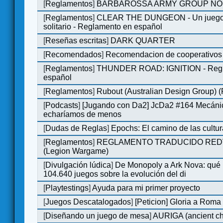
[
Reglamentos
]
BARBAROSSA ARMY GROUP NO
[
Reglamentos
]
CLEAR THE DUNGEON - Un juego 
solitario - Reglamento en español
[
Reseñas escritas
]
DARK QUARTER
[
Recomendados
]
Recomendacion de cooperativos 
[
Reglamentos
]
THUNDER ROAD: IGNITION - Regl
español
[
Reglamentos
]
Rubout (Australian Design Group) 
[
Podcasts
]
[Jugando con Da2] JcDa2 #164 Mecáni
echaríamos de menos
[
Dudas de Reglas
]
Epochs: El camino de las cultu
[
Reglamentos
]
REGLAMENTO TRADUCIDO RED
(Legion Wargame)
[
Divulgación lúdica
]
De Monopoly a Ark Nova: qué
104.640 juegos sobre la evolución del di
[
Playtestings
]
Ayuda para mi primer proyecto
[
Juegos Descatalogados
]
[Peticion] Gloria a Roma
[
Diseñando un juego de mesa
]
AURIGA (ancient cha