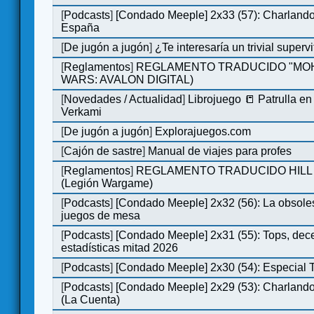
[
Podcasts
]
[Condado Meeple] 2x33 (57): Charlan
España
[
De jugón a jugón
]
¿Te interesaría un trivial super
[
Reglamentos
]
REGLAMENTO TRADUCIDO "MOH
WARS: AVALON DIGITAL)
[
Novedades / Actualidad
]
Librojuego 📒 Patrulla en
Verkami
[
De jugón a jugón
]
Explorajuegos.com
[
Cajón de sastre
]
Manual de viajes para profes
[
Reglamentos
]
REGLAMENTO TRADUCIDO HILL
(Legión Wargame)
[
Podcasts
]
[Condado Meeple] 2x32 (56): La obsole
juegos de mesa
[
Podcasts
]
[Condado Meeple] 2x31 (55): Tops, dec
estadísticas mitad 2026
[
Podcasts
]
[Condado Meeple] 2x30 (54): Especial
[
Podcasts
]
[Condado Meeple] 2x29 (53): Charlando
(La Cuenta)