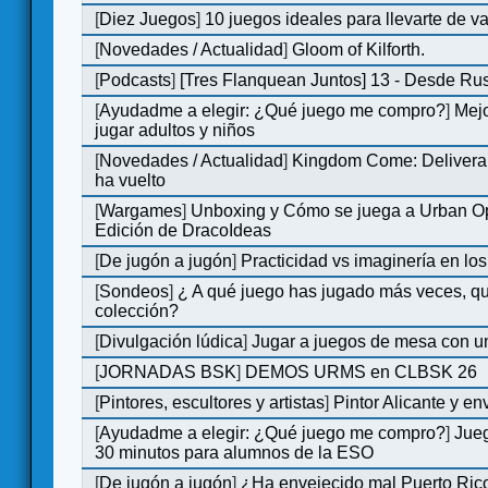
[
Diez Juegos
]
10 juegos ideales para llevarte de 
[
Novedades / Actualidad
]
Gloom of Kilforth.
[
Podcasts
]
[Tres Flanquean Juntos] 13 - Desde Ru
[
Ayudadme a elegir: ¿Qué juego me compro?
]
Mejo
jugar adultos y niños
[
Novedades / Actualidad
]
Kingdom Come: Deliveran
ha vuelto
[
Wargames
]
Unboxing y Cómo se juega a Urban Op
Edición de DracoIdeas
[
De jugón a jugón
]
Practicidad vs imaginería en lo
[
Sondeos
]
¿ A qué juego has jugado más veces, qu
colección?
[
Divulgación lúdica
]
Jugar a juegos de mesa con u
[
JORNADAS BSK
]
DEMOS URMS en CLBSK 26
[
Pintores, escultores y artistas
]
Pintor Alicante y en
[
Ayudadme a elegir: ¿Qué juego me compro?
]
Jue
30 minutos para alumnos de la ESO
[
De jugón a jugón
]
¿Ha envejecido mal Puerto Rico