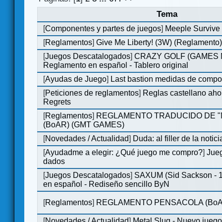
Tema
[
Componentes y partes de juegos
]
Meeple Survive 
[
Reglamentos
]
Give Me Liberty! (3W) (Reglamento
[
Juegos Descatalogados
]
CRAZY GOLF (GAMES Ma
Reglamento en español - Tablero original
[
Ayudas de Juego
]
Last bastion medidas de comp
[
Peticiones de reglamentos
]
Reglas castellano aho
Regrets
[
Reglamentos
]
REGLAMENTO TRADUCIDO DE 
(BoAR) (GMT GAMES)
[
Novedades / Actualidad
]
Duda: al filler de la notici
[
Ayudadme a elegir: ¿Qué juego me compro?
]
Jueg
dados
[
Juegos Descatalogados
]
SAXUM (Sid Sackson - 
en español - Rediseño sencillo ByN
[
Reglamentos
]
REGLAMENTO PENSACOLA (BoA
[
Novedades / Actualidad
]
Metal Slug - Nuevo jueg