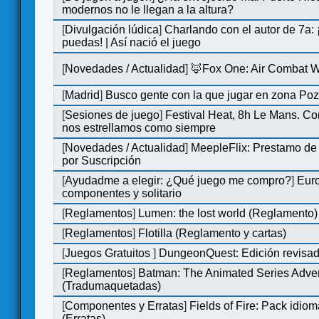
modernos no le llegan a la altura?
[
Divulgación lúdica
]
Charlando con el autor de 7a:
puedas! | Así nació el juego
[
Novedades / Actualidad
]
🦊Fox One: Air Combat 
[
Madrid
]
Busco gente con la que jugar en zona Po
[
Sesiones de juego
]
Festival Heat, 8h Le Mans. C
nos estrellamos como siempre
[
Novedades / Actualidad
]
MeepleFlix: Prestamo de
por Suscripción
[
Ayudadme a elegir: ¿Qué juego me compro?
]
Eur
componentes y solitario
[
Reglamentos
]
Lumen: the lost world (Reglamento)
[
Reglamentos
]
Flotilla (Reglamento y cartas)
[
Juegos Gratuitos
]
DungeonQuest: Edición revisad
[
Reglamentos
]
Batman: The Animated Series Adve
(Tradumaquetadas)
[
Componentes y Erratas
]
Fields of Fire: Pack id
(Erratas)