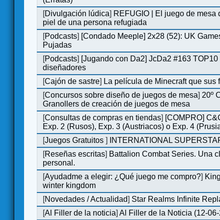
[
Divulgación lúdica
]
REFUGIO | El juego de mesa q
piel de una persona refugiada
[
Podcasts
]
[Condado Meeple] 2x28 (52): UK Games
Pujadas
[
Podcasts
]
[Jugando con Da2] JcDa2 #163 TOP10 
diseñadores
[
Cajón de sastre
]
La película de Minecraft que sus 
[
Concursos sobre diseño de juegos de mesa
]
20º 
Granollers de creación de juegos de mesa
[
Consultas de compras en tiendas
]
[COMPRO] C&C
Exp. 2 (Rusos), Exp. 3 (Austriacos) o Exp. 4 (Prusi
[
Juegos Gratuitos
]
INTERNATIONAL SUPERSTAR
[
Reseñas escritas
]
Battalion Combat Series. Una cl
personal.
[
Ayudadme a elegir: ¿Qué juego me compro?
]
King
winter kingdom
[
Novedades / Actualidad
]
Star Realms Infinite Repl
[
Al Filler de la noticia
]
Al Filler de la Noticia (12-06