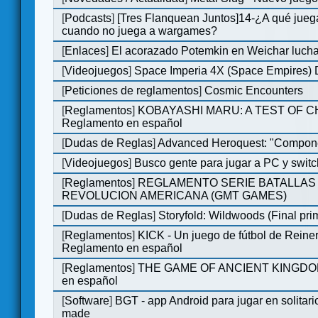
[
Podcasts
]
[Tres Flanquean Juntos]14-¿A qué jue
cuando no juega a wargames?
[
Enlaces
]
El acorazado Potemkin en Weichar lucha
[
Videojuegos
]
Space Imperia 4X (Space Empires) D
[
Peticiones de reglamentos
]
Cosmic Encounters
[
Reglamentos
]
KOBAYASHI MARU: A TEST OF 
Reglamento en español
[
Dudas de Reglas
]
Advanced Heroquest: "Compone
[
Videojuegos
]
Busco gente para jugar a PC y switc
[
Reglamentos
]
REGLAMENTO SERIE BATALLAS 
REVOLUCION AMERICANA (GMT GAMES)
[
Dudas de Reglas
]
Storyfold: Wildwoods (Final prim
[
Reglamentos
]
KICK - Un juego de fútbol de Reiner
Reglamento en español
[
Reglamentos
]
THE GAME OF ANCIENT KINGDOM
en español
[
Software
]
BGT - app Android para jugar en solitari
made