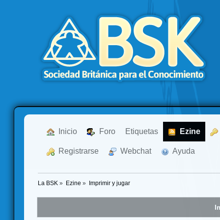
  Inicio
  Foro
Etiquetas
  Ezine
  Registrarse
  Webchat
  Ayuda
La BSK
»
Ezine
»
Imprimir y jugar
I