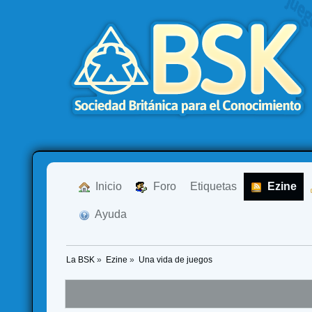
  Inicio
  Foro
Etiquetas
  Ezine
  Ayuda
La BSK
»
Ezine
»
Una vida de juegos