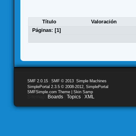
Título
Valoración
Páginas: [
1
]
SMF 2.0.15
|
SMF © 2013
,
Simple Machines
SimplePortal 2.3.5 © 2008-2012, SimplePortal
SMFSimple.com Theme | Skin Samp
Sitemap:
Boards
|
Topics
|
XML