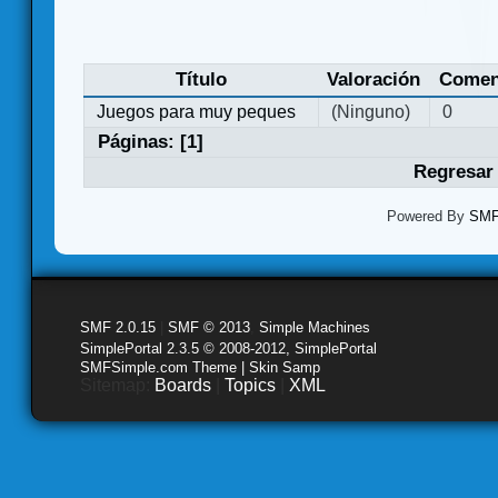
Título
Valoración
Comen
Juegos para muy peques
(Ninguno)
0
Páginas: [
1
]
Regresar 
Powered By
SMF 
SMF 2.0.15
|
SMF © 2013
,
Simple Machines
SimplePortal 2.3.5 © 2008-2012, SimplePortal
SMFSimple.com Theme | Skin Samp
Sitemap:
Boards
|
Topics
|
XML