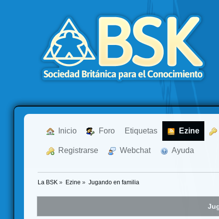
  Inicio
  Foro
Etiquetas
  Ezine
  Registrarse
  Webchat
  Ayuda
La BSK
»
Ezine
»
Jugando en familia
Jug