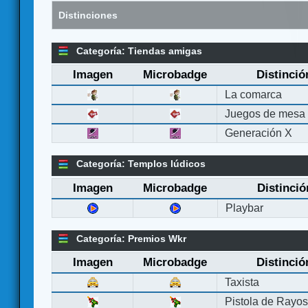
Distinciones
Categoría: Tiendas amigas
Imagen
Microbadge
Distinció
La comarca
Juegos de mesa
Generación X
Categoría: Templos lúdicos
Imagen
Microbadge
Distinció
Playbar
Categoría: Premios Wkr
Imagen
Microbadge
Distinció
Taxista
Pistola de Rayo