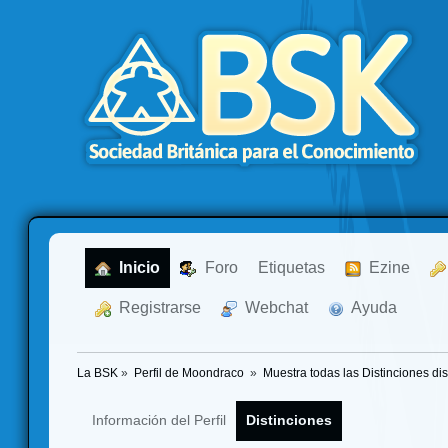
  Inicio
  Foro
Etiquetas
  Ezine
  Registrarse
  Webchat
  Ayuda
La BSK
»
Perfil de Moondraco 
»
Muestra todas las Distinciones di
Información del Perfil
Distinciones