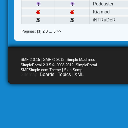
Podcaster
Kia mod
iNTRuDeR
Páginas: [
1
]
2
3
...
5
>>
SMF 2.0.15
|
SMF © 2013
,
Simple Machines
SimplePortal 2.3.5 © 2008-2012, SimplePortal
SMFSimple.com Theme | Skin Samp
Sitemap:
Boards
|
Topics
|
XML