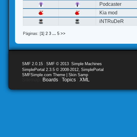
Podcaster
Kia mod
iNTRuDeR
Páginas: [
1
]
2
3
...
5
>>
SMF 2.0.15
|
SMF © 2013
,
Simple Machines
SimplePortal 2.3.5 © 2008-2012, SimplePortal
SMFSimple.com Theme | Skin Samp
Sitemap:
Boards
|
Topics
|
XML