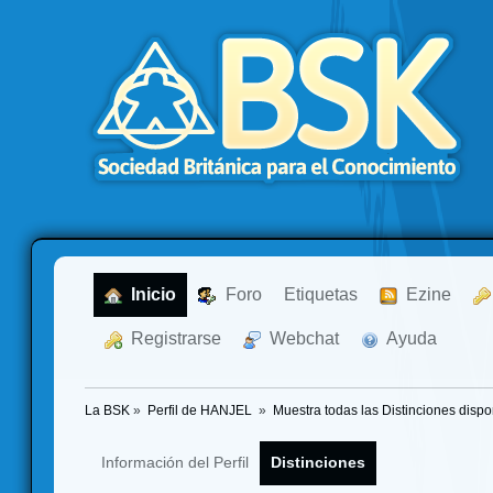
  Inicio
  Foro
Etiquetas
  Ezine
  Registrarse
  Webchat
  Ayuda
La BSK
»
Perfil de HANJEL 
»
Muestra todas las Distinciones dispo
Información del Perfil
Distinciones