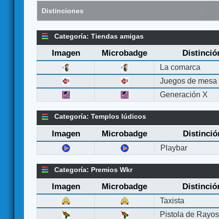
Distinciones
Categoría: Tiendas amigas
Imagen
Microbadge
Distinció
La comarca
Juegos de mesa
Generación X
Categoría: Templos lúdicos
Imagen
Microbadge
Distinció
Playbar
Categoría: Premios Wkr
Imagen
Microbadge
Distinció
Taxista
Pistola de Rayo