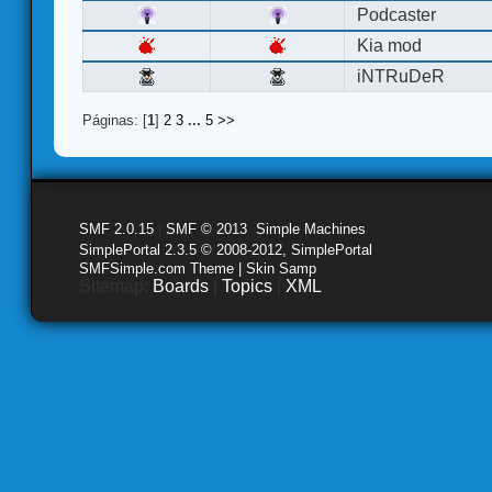
Podcaster
Kia mod
iNTRuDeR
Páginas: [
1
]
2
3
...
5
>>
SMF 2.0.15
|
SMF © 2013
,
Simple Machines
SimplePortal 2.3.5 © 2008-2012, SimplePortal
SMFSimple.com Theme | Skin Samp
Sitemap:
Boards
|
Topics
|
XML