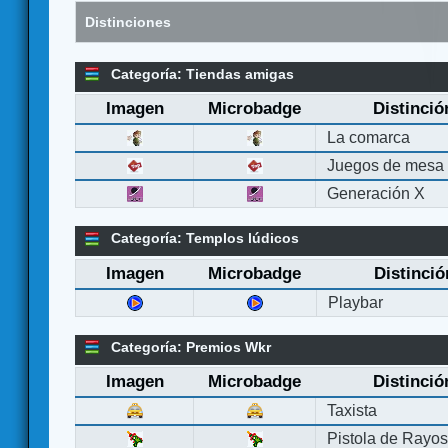
Distinciones
Categoría: Tiendas amigas
Imagen
Microbadge
Distinció
La comarca
Juegos de mesa
Generación X
Categoría: Templos lúdicos
Imagen
Microbadge
Distinció
Playbar
Categoría: Premios Wkr
Imagen
Microbadge
Distinció
Taxista
Pistola de Rayo