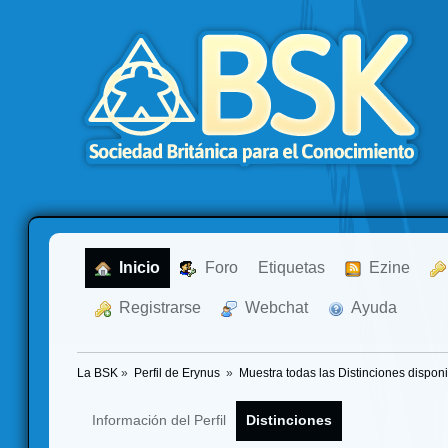
  Inicio
  Foro
Etiquetas
  Ezine
  Registrarse
  Webchat
  Ayuda
La BSK
»
Perfil de Erynus 
»
Muestra todas las Distinciones dispon
Información del Perfil
Distinciones