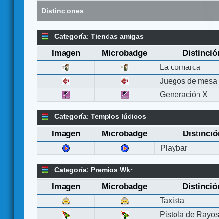
Distinciones
Categoría: Tiendas amigas
Imagen
Microbadge
Distinció
La comarca
Juegos de mesa
Generación X
Categoría: Templos lúdicos
Imagen
Microbadge
Distinció
Playbar
Categoría: Premios Wkr
Imagen
Microbadge
Distinció
Taxista
Pistola de Rayo