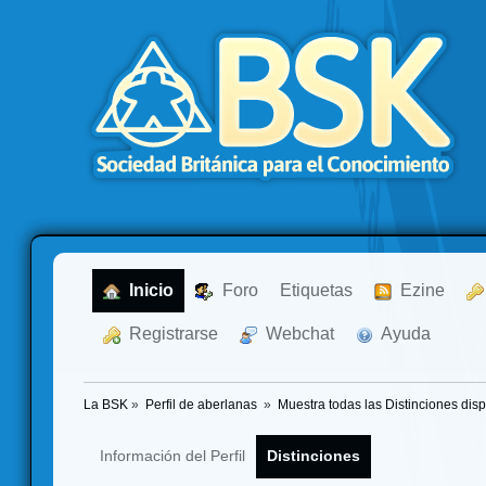
  Inicio
  Foro
Etiquetas
  Ezine
  Registrarse
  Webchat
  Ayuda
La BSK
»
Perfil de aberlanas 
»
Muestra todas las Distinciones dis
Información del Perfil
Distinciones