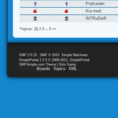
Podcaster
Kia mod
iNTRuDeR
Páginas: [
1
]
2
3
...
5
>>
SMF 2.0.15
|
SMF © 2013
,
Simple Machines
SimplePortal 2.3.5 © 2008-2012, SimplePortal
SMFSimple.com Theme | Skin Samp
Sitemap:
Boards
|
Topics
|
XML