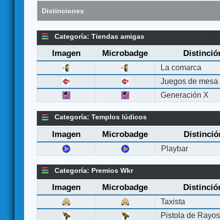
Distinciones
Categoría: Tiendas amigas
Imagen
Microbadge
Distinció
La comarca
Juegos de mesa
Generación X
Categoría: Templos lúdicos
Imagen
Microbadge
Distinció
Playbar
Categoría: Premios Wkr
Imagen
Microbadge
Distinció
Taxista
Pistola de Rayo