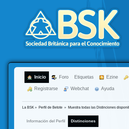
  Inicio
  Foro
Etiquetas
  Ezine
  Registrarse
  Webchat
  Ayuda
La BSK
»
Perfil de Betote 
»
Muestra todas las Distinciones disponi
Información del Perfil
Distinciones