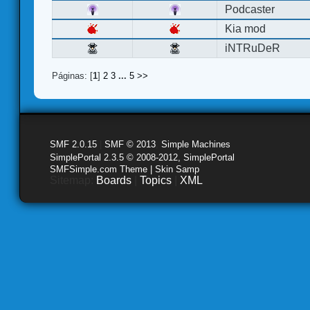
Podcaster
Kia mod
iNTRuDeR
Páginas: [
1
]
2
3
...
5
>>
SMF 2.0.15
|
SMF © 2013
,
Simple Machines
SimplePortal 2.3.5 © 2008-2012, SimplePortal
SMFSimple.com Theme | Skin Samp
Sitemap:
Boards
|
Topics
|
XML