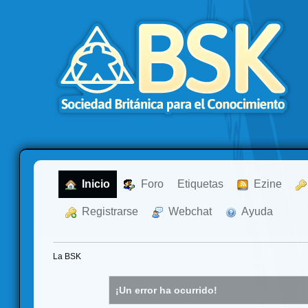
  Inicio
  Foro
Etiquetas
  Ezine
  Registrarse
  Webchat
  Ayuda
La BSK
¡Un error ha ocurrido!