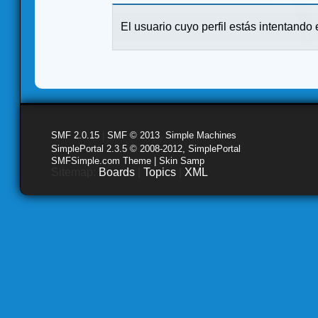
El usuario cuyo perfil estás intentando e
SMF 2.0.15
|
SMF © 2013
,
Simple Machines
SimplePortal 2.3.5 © 2008-2012, SimplePortal
SMFSimple.com Theme | Skin Samp
Sitemap:
Boards
|
Topics
|
XML