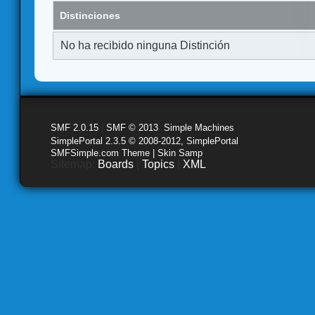
Distinciones
No ha recibido ninguna Distinción
SMF 2.0.15
|
SMF © 2013
,
Simple Machines
SimplePortal 2.3.5 © 2008-2012, SimplePortal
SMFSimple.com Theme | Skin Samp
Sitemap:
Boards
|
Topics
|
XML