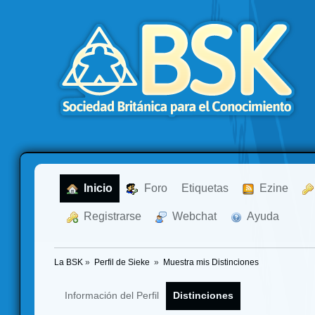
  Inicio
  Foro
Etiquetas
  Ezine
  Registrarse
  Webchat
  Ayuda
La BSK
»
Perfil de Sieke 
»
Muestra mis Distinciones
Información del Perfil
Distinciones