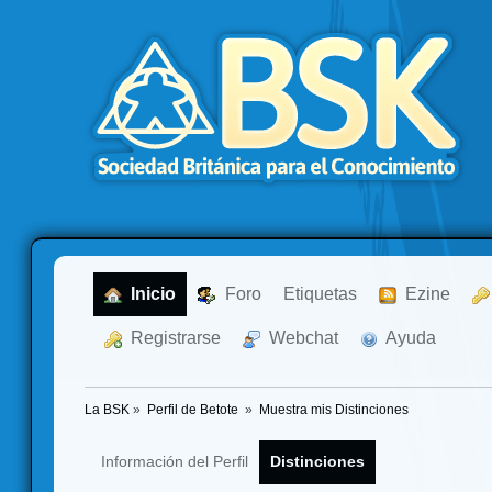
  Inicio
  Foro
Etiquetas
  Ezine
  Registrarse
  Webchat
  Ayuda
La BSK
»
Perfil de Betote 
»
Muestra mis Distinciones
Información del Perfil
Distinciones