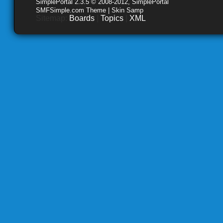
SimplePortal 2.3.5 © 2008-2012, SimplePortal
SMFSimple.com Theme | Skin Samp
Sitemap:
Boards
|
Topics
|
XML