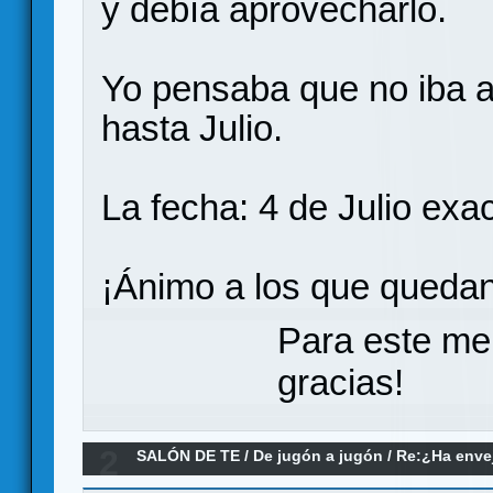
y debía aprovecharlo.
Yo pensaba que no iba a 
hasta Julio.
La fecha: 4 de Julio ex
¡Ánimo a los que quedan
Para este me
gracias!
2
SALÓN DE TE
/
De jugón a jugón
/
Re:¿Ha envej
juegos modernos no le llegan a la altura?