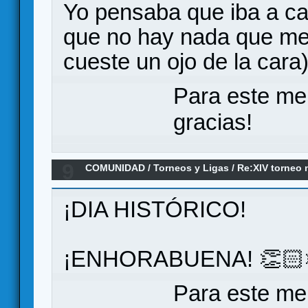
Yo pensaba que iba a c
que no hay nada que me 
cueste un ojo de la cara
Para este me
gracias!
9
COMUNIDAD
/
Torneos y Ligas
/
Re:XIV torneo 
FINAL...TENEMOS GANADOR
¡DIA HISTÓRICO!
¡ENHORABUENA! 👏🏻
Para este me