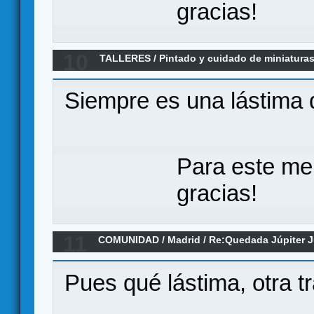
gracias!
10
TALLERES
/
Pintado y cuidado de miniatur
Re:Abandono el Foro, GRACIAS!
Siempre es una lástima 
Para este me
gracias!
11
COMUNIDAD
/
Madrid
/
Re:Quedada Júpiter J
hilo (las quedadas siguen)
Pues qué lástima, otra t