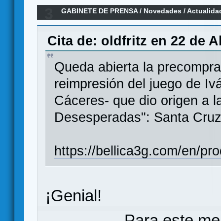
3
GABINETE DE PRENSA
/
Novedades / Actualida
"Santa Cruz 1797"
Cita de: oldfritz en 22 de A
Queda abierta la precompra
reimpresión del juego de Iv
Cáceres- que dio origen a la
Desesperadas": Santa Cruz
https://bellica3g.com/en/pr
¡Genial!
Para este me