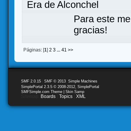
Era de Alconchel
Para este me
gracias!
Páginas: [
1
]
2
3
...
41
>>
SMF 2.0.15
|
SMF © 2013
,
Simple Machines
SimplePortal 2.3.5 © 2008-2012, SimplePortal
SMFSimple.com Theme | Skin Samp
Sitemap:
Boards
|
Topics
|
XML