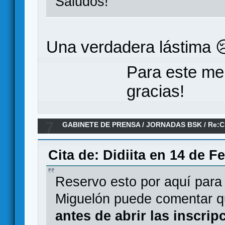
Saludos!
Una verdadera lástima 
Para este me
gracias!
7
GABINETE DE PRENSA
/
JORNADAS BSK
/
Re:C
Cita de: Didiita en 14 de F
Reservo esto por aquí para p
Miguelón puede comentar q
antes de abrir las inscrip