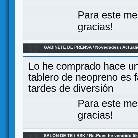
Para este me
gracias!
12
GABINETE DE PRENSA
/
Novedades / Actual
EMPIRES, NUEVA EDICION ( "crokinole Euro
Lo he comprado hace uno
tablero de neopreno es 
tardes de diversión
Para este me
gracias!
13
SALÓN DE TE
/
BSK
/
Re:Pues he vendido 5k€