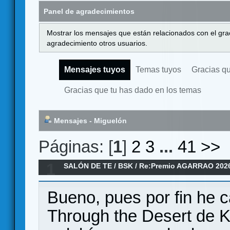
Panel de agradecimientos
Mostrar los mensajes que están relacionados con el gra
agradecimiento otros usuarios.
Mensajes tuyos
Temas tuyos
Gracias q
Gracias que tu has dado en los temas
Mensajes - Miguelón
Páginas: [
1
]
2
3
...
41
>>
1
SALÓN DE TE
/
BSK
/
Re:Premio AGARRAO 202
Bueno, pues por fin he c
Through the Desert de K