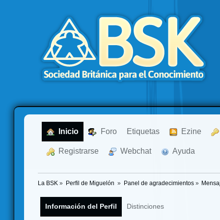
  Inicio
  Foro
Etiquetas
  Ezine
  Registrarse
  Webchat
  Ayuda
La BSK
»
Perfil de Miguelón 
»
Panel de agradecimientos
»
Mensaj
Información del Perfil
Distinciones