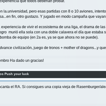
experiencia que todos deberían probar.
n la.universidad, pero esas partidas con 8 o 10 aviones, intent
lsa...en fin, otro gustazo. Y jugado en modo campaña que vayan
 experiencia de vivir el ecosistema de una liga, el drama de las 
 ogro murió ella sola con una doble calavera el día que estaba
 bomba de equipo (en 2a es, ya se que ahora no se puede).
ance civilización, juego de tronos + mother of dragons...y que
mbro Ha dado un gracias!
os Push your luck
canta el RA. Si consigues una copia vieja de Rasemburger/alea