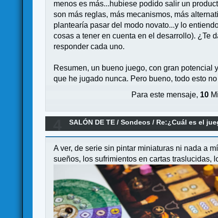
menos es más...hubiese podido salir un product
son más reglas, más mecanismos, más alternati
plantearía pasar del modo novato...y lo entiendo
cosas a tener en cuenta en el desarrollo). ¿Te 
responder cada uno.
Resumen, un bueno juego, con gran potencial y
que he jugado nunca. Pero bueno, todo esto no
Para este mensaje,
10
Mi
4
SALÓN DE TE
/
Sondeos
/
Re:¿Cuál es el ju
A ver, de serie sin pintar miniaturas ni nada a m
sueños, los sufrimientos en cartas traslucidas, lo