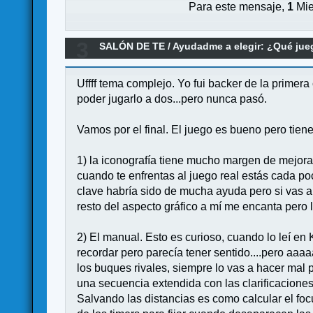
Para este mensaje,
1
Mie
3
SALÓN DE TE
/
Ayudadme a elegir: ¿Qué ju
Uffff tema complejo. Yo fui backer de la primera
poder jugarlo a dos...pero nunca pasó.
Vamos por el final. El juego es bueno pero tien
1) la iconografía tiene mucho margen de mejora.
cuando te enfrentas al juego real estás cada poc
clave habría sido de mucha ayuda pero si vas a 
resto del aspecto gráfico a mí me encanta pero l
2) El manual. Esto es curioso, cuando lo leí e
recordar pero parecía tener sentido....pero aaa
los buques rivales, siempre lo vas a hacer mal 
una secuencia extendida con las clarificaciones
Salvando las distancias es como calcular el fo