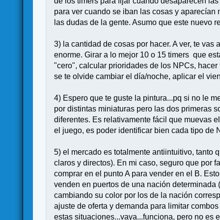
de los timers para fijar cuando desaparecen las
para ver cuando se iban las cosas y aparecían 
las dudas de la gente. Asumo que este nuevo re
3) la cantidad de cosas por hacer. A ver, te va
enorme. Girar a lo mejor 10 o 15 timers que est
"cero", calcular prioridades de los NPCs, hacer
se te olvide cambiar el día/noche, aplicar el vi
4) Espero que te guste la pintura...pq si no le m
por distintas miniaturas pero las dos primeras s
diferentes. Es relativamente fácil que muevas e
el juego, es poder identificar bien cada tipo de
5) el mercado es totalmente antiintuitivo, tanto
claros y directos). En mi caso, seguro que por f
comprar en el punto A para vender en el B. Est
venden en puertos de una nación determinada (q
cambiando su color por los de la nación corres
ajuste de oferta y demanda para limitar combos i
estas situaciones...vaya...funciona, pero no es 