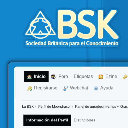
  Inicio
  Foro
Etiquetas
  Ezine
  Registrarse
  Webchat
  Ayuda
La BSK
»
Perfil de Moondraco 
»
Panel de agradecimientos
»
Grac
Información del Perfil
Distinciones