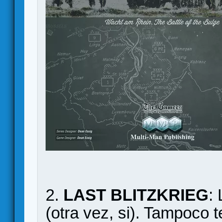
2.
LAST BLITZKRIEG
:
(otra vez, si). Tampoco