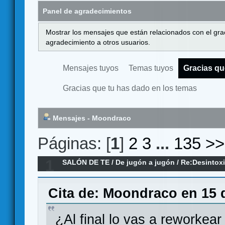
Panel de agradecimientos
Mostrar los mensajes que están relacionados con el gra
agradecimiento a otros usuarios.
Mensajes tuyos
Temas tuyos
Gracias qu
Gracias que tu has dado en los temas
Mensajes - Moondraco
Páginas: [
1
]
2
3
...
135
>>
1
SALÓN DE TE
/
De jugón a jugón
/
Re:Desintox
Cita de: Moondraco en 15 d
¿Al final lo vas a reworkea