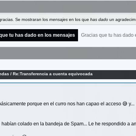
gracias. Se mostraran los
mensajes
en los que
has dado
un agradecimi
que tu has dado en los mensajes
Gracias que tu has dado 
endas
/
Re:Transferencia a cuenta equivocada
básicamente porque en el curro nos han capao el acceso 😅 y...
habían colado en la bandeja de Spam... Le he respondido a ambo