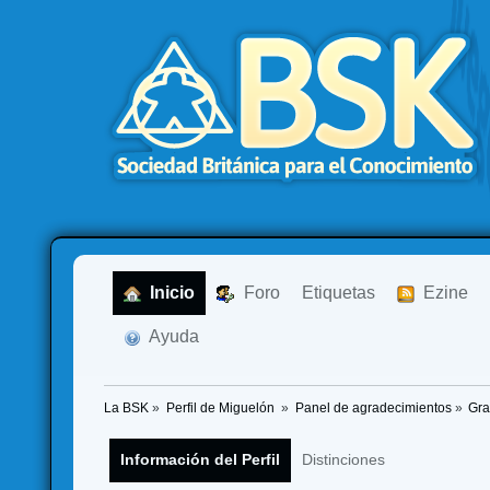
  Inicio
  Foro
Etiquetas
  Ezine
  Ayuda
La BSK
»
Perfil de Miguelón 
»
Panel de agradecimientos
»
Gra
Información del Perfil
Distinciones