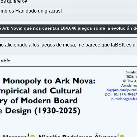
 os quiere 😘
mbros Han dado un gracias!
 Ark Nova: qué nos cuentan 104.640 juegos sobre la evolución de
mo aficionado a los juegos de mesa, me parece que laBSK es un