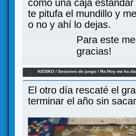
como una caja estándar 
te pitufa el mundillo y 
o no y ahí lo dejas.
Para este me
gracias!
5
KIOSKO
/
Sesiones de juego
/
Re:Hoy me ha dad
a... (el remake)
El otro día rescaté el g
terminar el año sin sacar