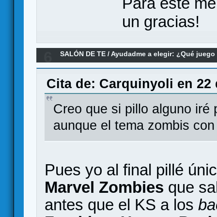
Para este me
un gracias!
6
SALÓN DE TE
/
Ayudadme a elegir: ¿Qué jueg
zombicide elegir
Cita de: Carquinyoli en 22 
Creo que si pillo alguno iré 
aunque el tema zombis con 
Pues yo al final pillé ún
Marvel Zombies
que sal
antes que el KS a los
ba