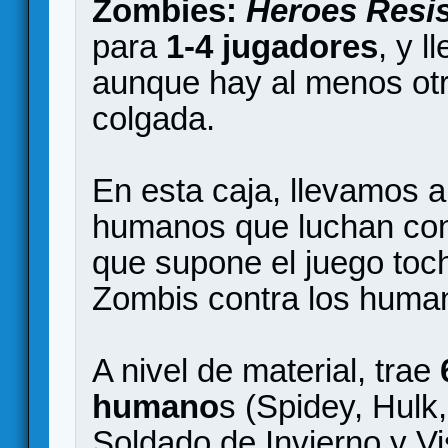
Zombies:
Heroes Resi
para
1-4 jugadores
, y l
aunque hay al menos otra
colgada.
En esta caja, llevamos a
humanos que luchan cont
que supone el juego toch
Zombis contra los huma
A nivel de material, trae
humano
s (Spidey, Hulk
Soldado de Invierno y Vi