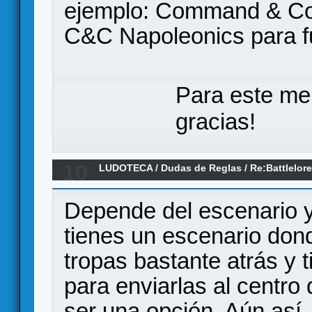
ejemplo: Command & Col
C&C Napoleonics para fu
Para este me
gracias!
10
LUDOTECA
/
Dudas de Reglas
/
Re:Battlelor
Depende del escenario y 
tienes un escenario don
tropas bastante atrás y 
para enviarlas al centro
ser una opción. Aún así