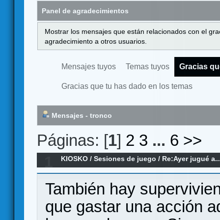
Panel de agradecimientos
Mostrar los mensajes que están relacionados con el gra
agradecimiento a otros usuarios.
Mensajes tuyos
Temas tuyos
Gracias qu
Gracias que tu has dado en los temas
Mensajes - tronco
Páginas: [
1
]
2
3
...
6
>>
1
KIOSKO
/
Sesiones de juego
/
Re:Ayer jugué a..
También hay supervivien
que gastar una acción a