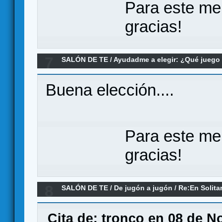
Para este me
gracias!
7
SALÓN DE TE
/
Ayudadme a elegir: ¿Qué jueg
por la Tierra Media o Zombicice 2ªed?
Buena elección....
Para este me
gracias!
8
SALÓN DE TE
/
De jugón a jugón
/
Re:En Solita
Cita de: tronco en 08 de N