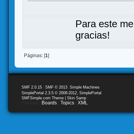
Para este me
gracias!
Páginas: [
1
]
SMF 2.0.15
|
SMF © 2013
,
Simple Machines
SimplePortal 2.3.5 © 2008-2012, SimplePortal
SMFSimple.com Theme | Skin Samp
Sitemap:
Boards
|
Topics
|
XML