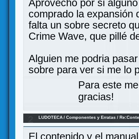
Aprovecho por si algun
comprado la expansión d
falta un sobre secreto q
Crime Wave, que pillé 
Alguien me podria pasar 
sobre para ver si me lo 
Para este me
gracias!
2
LUDOTECA
/
Componentes y Erratas
/
Re:Conte
errata?
El contenido y el manual 