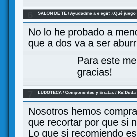
6
SALÓN DE TE
/
Ayudadme a elegir: ¿Qué jueg
para dos???
No lo he probado a men
que a dos va a ser aburr
Para este me
gracias!
7
LUDOTECA
/
Componentes y Erratas
/
Re:Duda 
spoiler)
Nosotros hemos comprad
que recortar por que si 
Lo que si recomiendo es 