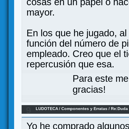
cosas en un papel o hace
mayor.
En los que he jugado, al
función del número de pi
empleado. Creo que el t
repercusión que esa.
Para este me
gracias!
9
LUDOTECA
/
Componentes y Erratas
/
Re:Duda 
spoiler)
Yo he comprado algunos