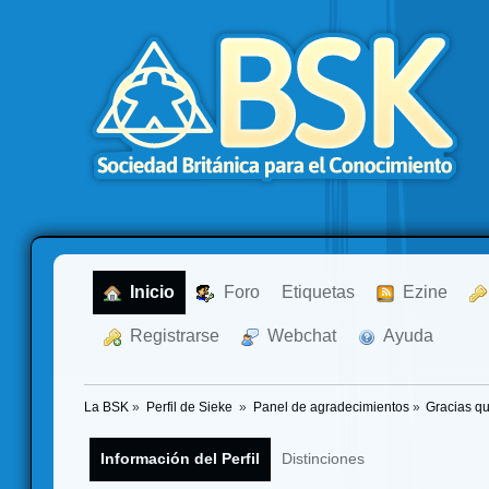
  Inicio
  Foro
Etiquetas
  Ezine
  Registrarse
  Webchat
  Ayuda
La BSK
»
Perfil de Sieke 
»
Panel de agradecimientos
»
Gracias qu
Información del Perfil
Distinciones