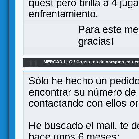
quest pero brilla a 4 jug
enfrentamiento.
Para este me
gracias!
11
MERCADILLO
/
Consultas de compras en tie
pago en Zacatrus online?
Sólo he hecho un pedido
encontrar su número de 
contactando con ellos or
He buscado el mail, te d
hace unos 6 meses: