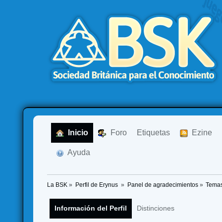
  Inicio
  Foro
Etiquetas
  Ezine
  Ayuda
La BSK
»
Perfil de Erynus 
»
Panel de agradecimientos
»
Temas
Información del Perfil
Distinciones