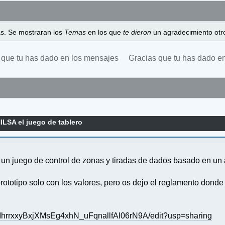
as. Se mostraran los
Temas
en los que
te dieron
un agradecimiento otro
 que tu has dado en los mensajes
Gracias que tu has dado e
ILSA el juego de tablero
 un juego de control de zonas y tiradas de dados basado en un 
ototipo solo con los valores, pero os dejo el reglamento donde
AIhrrxxyBxjXMsEg4xhN_uFqnallfAl06rN9A/edit?usp=sharing