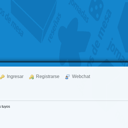
  Ingresar
  Registrarse
  Webchat
 tuyos