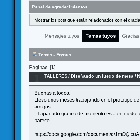
Panel de agradecimientos
Mostrar los post que están relacionados con el graci
Mensajes tuyos
Temas tuyos
Gracias
Temas - Erynus
Páginas: [
1
]
1
TALLERES
/
Diseñando un juego de mesa
/
N
Buenas a todos.
Llevo unos meses trabajando en el prototipo de
amigos.
El apartado grafico de momento esta en modo pr
parece.
https://docs.google.com/document/d/1mOQixu