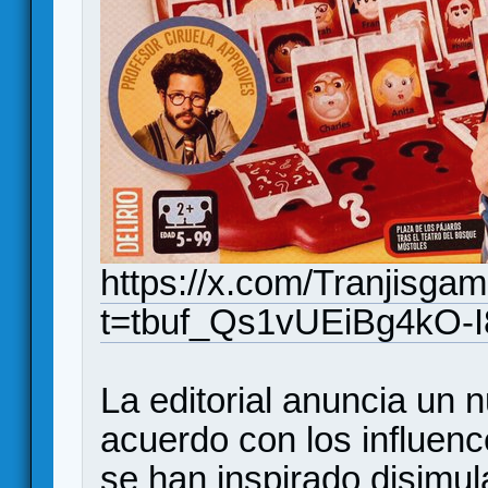
https://x.com/Tranjisg
t=tbuf_Qs1vUEiBg4kO-
La editorial anuncia un 
acuerdo con los influenc
se han inspirado disimu