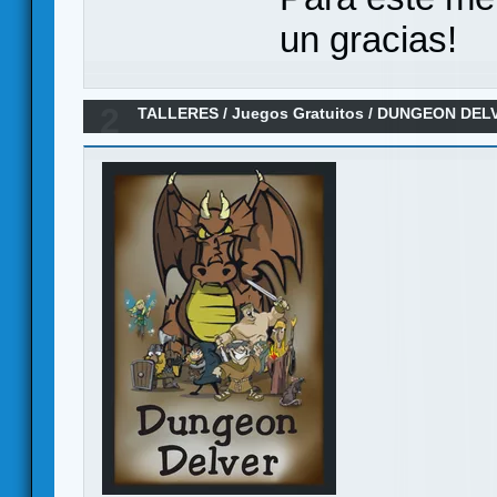
un gracias!
2
TALLERES
/
Juegos Gratuitos
/
DUNGEON DELVE
solitario - En español