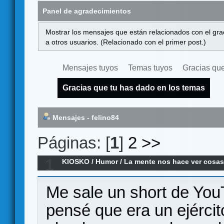
Panel de agradecimientos
Mostrar los mensajes que están relacionados con el gra
a otros usuarios. (Relacionado con el primer post.)
Mensajes tuyos
Temas tuyos
Gracias que
Gracias que tu has dado en los temas
Mensajes - felino84
Páginas: [
1
]
2
>>
1
KIOSKO
/
Humor
/
La mente nos hace ver cosas 
Me sale un short de You
pensé que era un ejérc