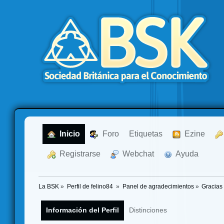
  Inicio
  Foro
Etiquetas
  Ezine
  Registrarse
  Webchat
  Ayuda
La BSK
»
Perfil de felino84 
»
Panel de agradecimientos
»
Gracias
Información del Perfil
Distinciones