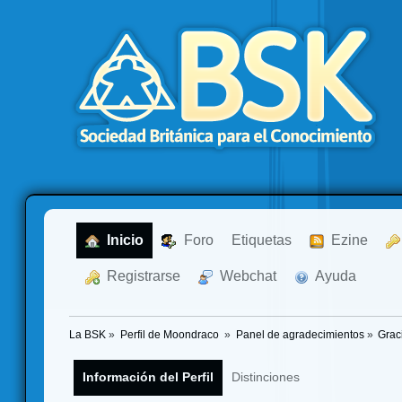
  Inicio
  Foro
Etiquetas
  Ezine
  Registrarse
  Webchat
  Ayuda
La BSK
»
Perfil de Moondraco 
»
Panel de agradecimientos
»
Grac
Información del Perfil
Distinciones