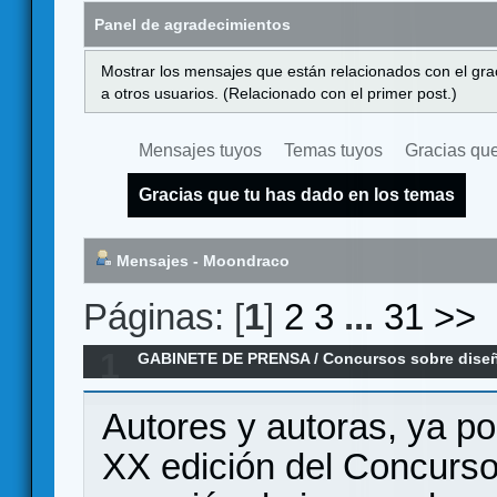
Panel de agradecimientos
Mostrar los mensajes que están relacionados con el gra
a otros usuarios. (Relacionado con el primer post.)
Mensajes tuyos
Temas tuyos
Gracias que
Gracias que tu has dado en los temas
Mensajes - Moondraco
Páginas: [
1
]
2
3
...
31
>>
1
GABINETE DE PRENSA
/
Concursos sobre dise
Concurso Ciutat de Granollers de creación de
Autores y autoras, ya po
XX edición del Concurso