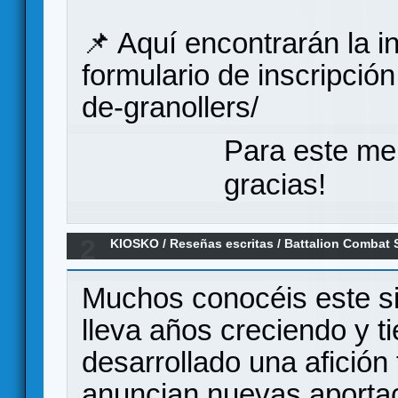
📌 Aquí encontrarán la i
formulario de inscripción
de-granollers/
Para este me
gracias!
2
KIOSKO
/
Reseñas escritas
/
Battalion Combat S
personal.
Muchos conocéis este s
lleva años creciendo y ti
desarrollado una afición
anuncian nuevas aporta