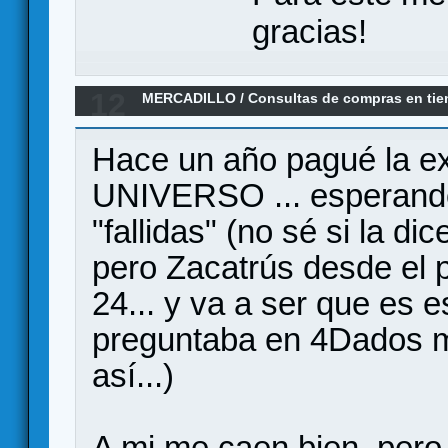
gracias!
12
MERCADILLO
/
Consultas de compras en ti
4DADOS
Hace un año pagué la 
UNIVERSO ... esperando 
"fallidas" (no sé si la di
pero Zacatrús desde el p
24... y va a ser que es 
preguntaba en 4Dados m
así...)
A mi me caen bien, pero 