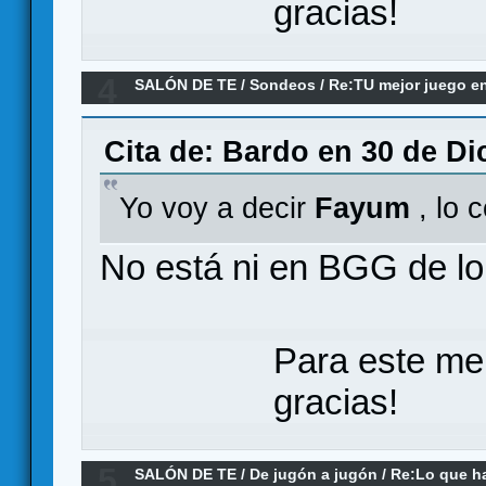
gracias!
4
SALÓN DE TE
/
Sondeos
/
Re:TU mejor juego en
Cita de: Bardo en 30 de Di
Yo voy a decir
Fayum
, lo 
No está ni en BGG de lo
Para este me
gracias!
5
SALÓN DE TE
/
De jugón a jugón
/
Re:Lo que h