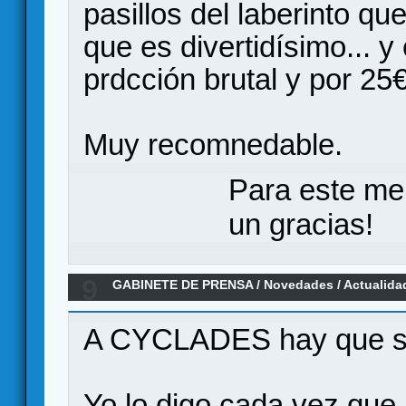
pasillos del laberinto q
que es divertidísimo... 
prdcción brutal y por 25€
Muy recomnedable.
Para este me
un gracias!
9
GABINETE DE PRENSA
/
Novedades / Actualida
Edition - Novedades del juego
A CYCLADES hay que sab
Yo lo digo cada vez que