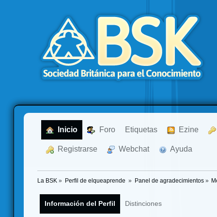
  Inicio
  Foro
Etiquetas
  Ezine
  Registrarse
  Webchat
  Ayuda
La BSK
»
Perfil de elqueaprende 
»
Panel de agradecimientos
»
M
Información del Perfil
Distinciones