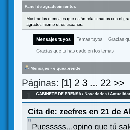
Panel de agradecimientos
Mostrar los mensajes que están relacionados con el gra
agradecimiento otros usuarios.
Mensajes tuyos
Temas tuyos
Gracias q
Gracias que tu has dado en los temas
Mensajes - elqueaprende
Páginas: [
1
]
2
3
...
22
>>
1
GABINETE DE PRENSA
/
Novedades / Actualida
Cita de: zeefres en 21 de A
Puesssss...opino que tú sal