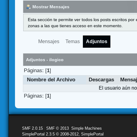
Mostrar Mensajes
Esta sección te permite ver todos los posts escritos por
zonas a las que tienes acceso en este momento.
Mensajes
Temas
Adjuntos
Adjuntos - ilogico
Páginas: [
1
]
Nombre del Archivo
Descargas
Mensa
El usuario aún no
Páginas: [
1
]
SMF 2.0.15
|
SMF © 2013
,
Simple Machines
SimplePortal 2.3.5 © 2008-2012, SimplePortal