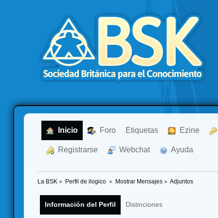
  Inicio
  Foro
Etiquetas
  Ezine
  Registrarse
  Webchat
  Ayuda
La BSK
»
Perfil de ilogico 
»
Mostrar Mensajes
»
Adjuntos
Información del Perfil
Distinciones