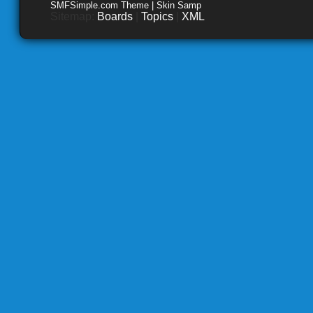
SMFSimple.com Theme | Skin Samp
Sitemap:
Boards
|
Topics
|
XML