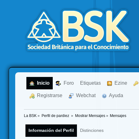
  Inicio
  Foro
Etiquetas
  Ezine
  Registrarse
  Webchat
  Ayuda
La BSK
»
Perfil de pardiez 
»
Mostrar Mensajes
»
Mensajes
Información del Perfil
Distinciones