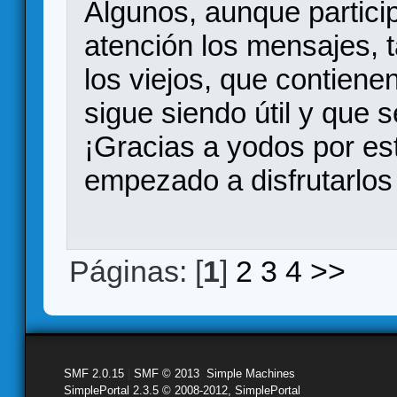
Algunos, aunque partic
atención los mensajes, 
los viejos, que contien
sigue siendo útil y que s
¡Gracias a yodos por e
empezado a disfrutarlos
Páginas: [
1
]
2
3
4
>>
SMF 2.0.15
|
SMF © 2013
,
Simple Machines
SimplePortal 2.3.5 © 2008-2012, SimplePortal