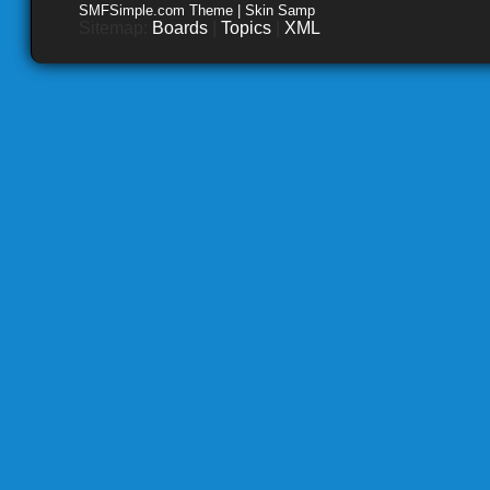
SMFSimple.com Theme | Skin Samp
Sitemap:
Boards
|
Topics
|
XML