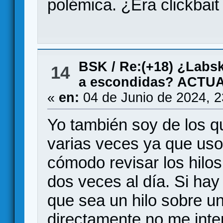
polémica. ¿Era clickbait
BSK
/
Re:(+18) ¿Labsk
14
a escondidas? ACTU
«
en:
04 de Junio de 2024, 
Yo también soy de los qu
varias veces ya que us
cómodo revisar los hilo
dos veces al día. Si ha
que sea un hilo sobre u
directamente no me inte