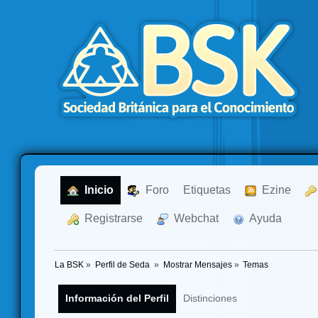
  Inicio
  Foro
Etiquetas
  Ezine
  Registrarse
  Webchat
  Ayuda
La BSK
»
Perfil de Seda 
»
Mostrar Mensajes
»
Temas
Información del Perfil
Distinciones