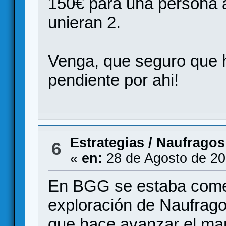
150€ para una persona a
unieran 2.
Venga, que seguro que h
pendiente por ahi!
Estrategias
/
Naufragos
6
«
en:
28 de Agosto de 20
En BGG se estaba comen
exploración de Naufragos
que hace avanzar el mar