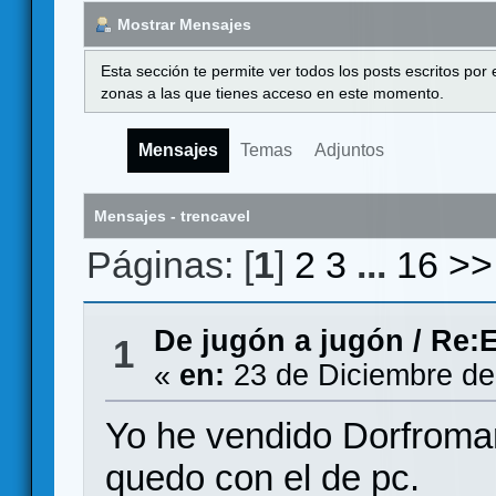
Mostrar Mensajes
Esta sección te permite ver todos los posts escritos por
zonas a las que tienes acceso en este momento.
Mensajes
Temas
Adjuntos
Mensajes - trencavel
Páginas: [
1
]
2
3
...
16
>>
De jugón a jugón
/
Re:E
1
«
en:
23 de Diciembre de
Yo he vendido Dorfroman
quedo con el de pc.