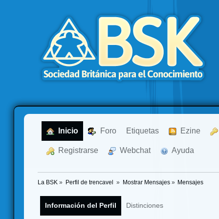
  Inicio
  Foro
Etiquetas
  Ezine
  Registrarse
  Webchat
  Ayuda
La BSK
»
Perfil de trencavel 
»
Mostrar Mensajes
»
Mensajes
Información del Perfil
Distinciones