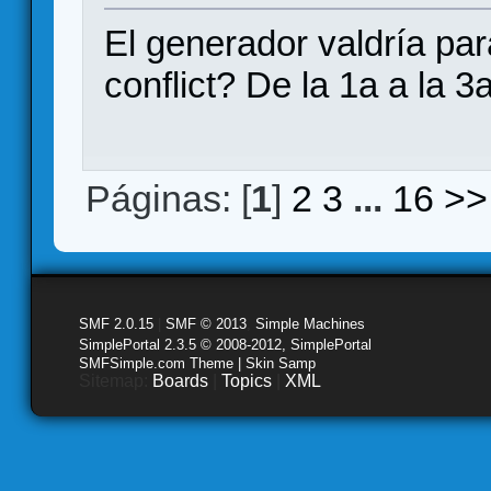
El generador valdría par
conflict? De la 1a a la 3
Páginas: [
1
]
2
3
...
16
>>
SMF 2.0.15
|
SMF © 2013
,
Simple Machines
SimplePortal 2.3.5 © 2008-2012, SimplePortal
SMFSimple.com Theme | Skin Samp
Sitemap:
Boards
|
Topics
|
XML