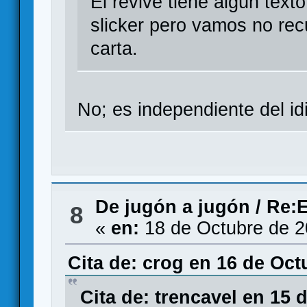
El revive tiene algún text
slicker pero vamos no rec
carta.
No; es independiente del i
De jugón a jugón
/
Re:E
8
«
en:
18 de Octubre de 2
Cita de: crog en 16 de Oct
Cita de: trencavel en 15 