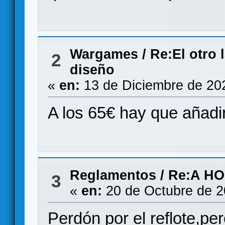
Wargames
/
Re:El otro 
2
diseño
«
en:
13 de Diciembre de 20
A los 65€ hay que añadir
Reglamentos
/
Re:A HO
3
«
en:
20 de Octubre de 2
Perdón por el reflote,per