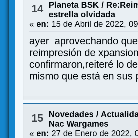
Planeta BSK
/
Re:Reim
14
estrella olvidada
«
en:
15 de Abril de 2022, 0
ayer aprovechando que p
reimpresión de xpansi
confirmaron,reiteré lo de
mismo que está en sus p
Novedades / Actualid
15
Nac Wargames
«
en:
27 de Enero de 2022, 