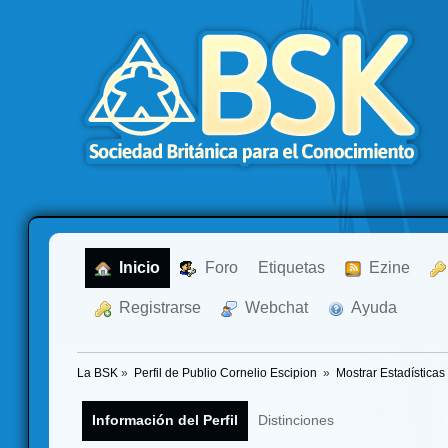
  Inicio
  Foro
Etiquetas
  Ezine
  Registrarse
  Webchat
  Ayuda
La BSK
»
Perfil de Publio Cornelio Escipion 
»
Mostrar Estadísticas
Información del Perfil
Distinciones