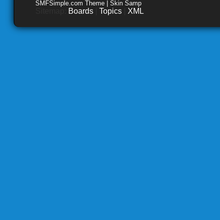
SMFSimple.com Theme | Skin Samp
Sitemap:
Boards
|
Topics
|
XML