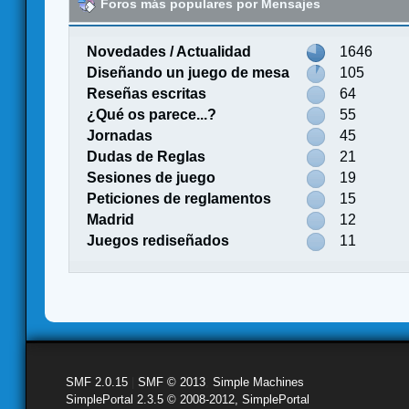
Foros más populares por Mensajes
Novedades / Actualidad
1646
Diseñando un juego de mesa
105
Reseñas escritas
64
¿Qué os parece...?
55
Jornadas
45
Dudas de Reglas
21
Sesiones de juego
19
Peticiones de reglamentos
15
Madrid
12
Juegos rediseñados
11
SMF 2.0.15
|
SMF © 2013
,
Simple Machines
SimplePortal 2.3.5 © 2008-2012, SimplePortal