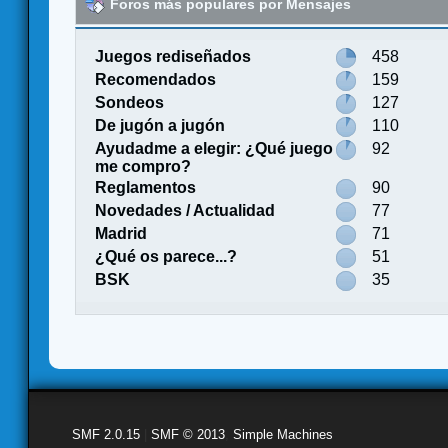
Foros más populares por Mensajes
Juegos rediseñados
458
Recomendados
159
Sondeos
127
De jugón a jugón
110
Ayudadme a elegir: ¿Qué juego
92
me compro?
Reglamentos
90
Novedades / Actualidad
77
Madrid
71
¿Qué os parece...?
51
BSK
35
SMF 2.0.15
|
SMF © 2013
,
Simple Machines