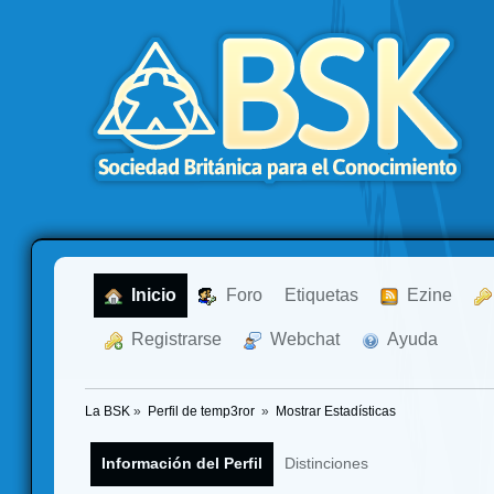
  Inicio
  Foro
Etiquetas
  Ezine
  Registrarse
  Webchat
  Ayuda
La BSK
»
Perfil de temp3ror 
»
Mostrar Estadísticas
Información del Perfil
Distinciones