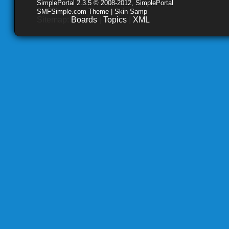
SimplePortal 2.3.5 © 2008-2012, SimplePortal
SMFSimple.com Theme | Skin Samp
Sitemap:
Boards
|
Topics
|
XML